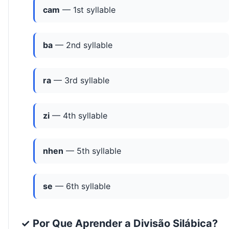
cam
— 1st syllable
ba
— 2nd syllable
ra
— 3rd syllable
zi
— 4th syllable
nhen
— 5th syllable
se
— 6th syllable
✓ Por Que Aprender a Divisão Silábica?