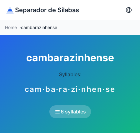
Separador de Sílabas
Home
cambarazinhense
cambarazinhense
Syllables:
cam·ba·ra·zi·nhen·se
6 syllables