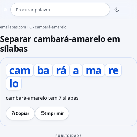
Procurar palavra
◍
emsilabas.com
›
C
›
cambará-amarelo
Separar cambará-amarelo em
sílabas
cam
ba
rá
a
ma
re
lo
cambará-amarelo tem 7 sílabas
Copiar
Imprimir
PUBLICIDADE