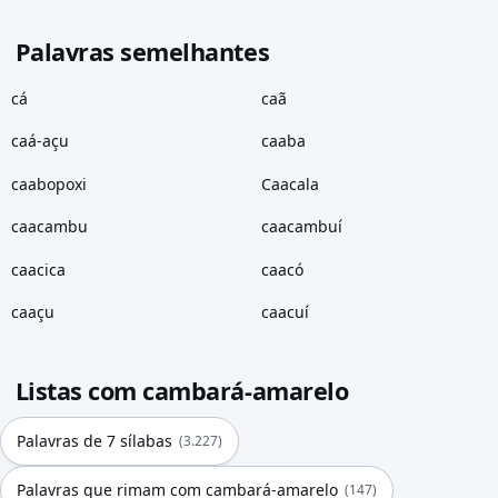
Palavras semelhantes
cá
caã
caá-açu
caaba
caabopoxi
Caacala
caacambu
caacambuí
caacica
caacó
caaçu
caacuí
Listas com cambará-amarelo
Palavras de 7 sílabas
(3.227)
Palavras que rimam com cambará-amarelo
(147)