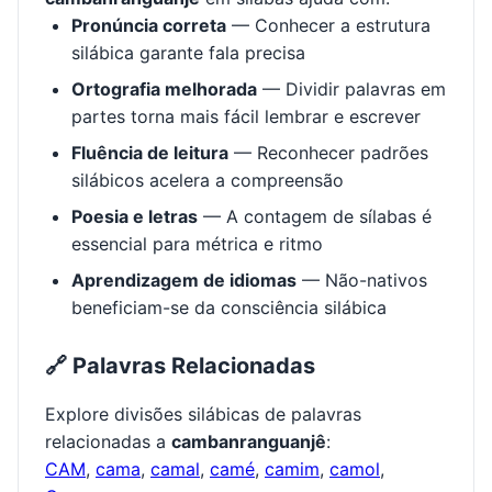
cam
— 1st syllable
ban
— 2nd syllable
ran
— 3rd syllable
guan
— 4th syllable
jê
— 5th syllable
✓ Por Que Aprender a Divisão Silábica?
Compreender como decompor
cambanranguanjê
em sílabas ajuda com: