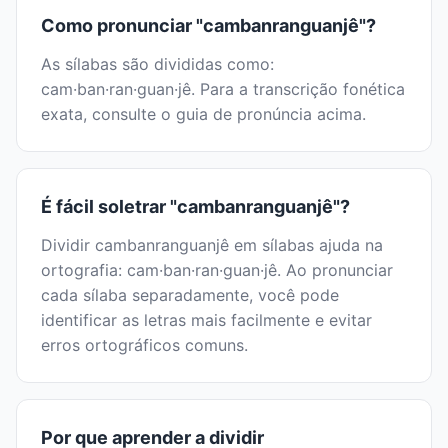
Perguntas Frequentes
Sobre "cambanranguanjê"
Quantas sílabas tem "cambanranguanjê"?