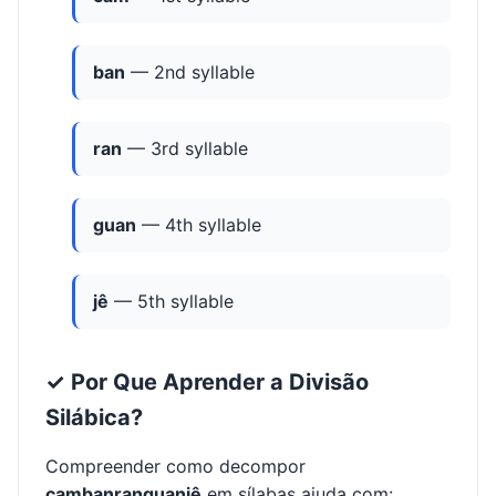
Syllables
Letters
Language
5
15
PT
Como Dividir "cambanranguanjê"
em Sílabas
A palavra
cambanranguanjê
é dividida em
5 sílabas:
cam·ban·ran·guan·jê
. Compreender esta divisão
silábica é essencial para pronúncia e ortografia
corretas.
📝 Divisão Silábica