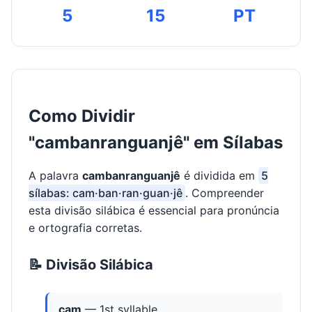
About "cambanranguanjê"