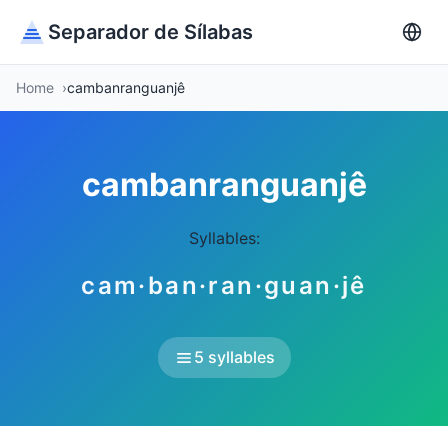
Separador de Sílabas
Home
cambanranguanjê
cambanranguanjê
Syllables:
cam·ban·ran·guan·jê
5 syllables