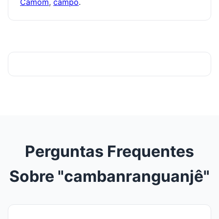
Pronúncia correta
— Conhecer a estrutura
silábica garante fala precisa
Ortografia melhorada
— Dividir palavras em
partes torna mais fácil lembrar e escrever
Fluência de leitura
— Reconhecer padrões
silábicos acelera a compreensão
Poesia e letras
— A contagem de sílabas é
essencial para métrica e ritmo
Aprendizagem de idiomas
— Não-nativos
beneficiam-se da consciência silábica
🔗 Palavras Relacionadas
Explore divisões silábicas de palavras relacionadas a
cambanranguanjê
:
CAM
,
cama
,
camal
,
camé
,
camim
,
camol
,
Camom
,
campo
.