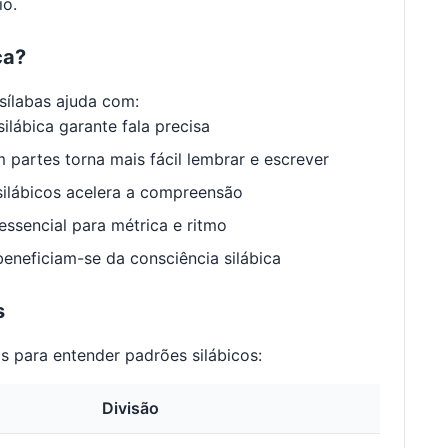
o.
ca?
ílabas ajuda com:
ilábica garante fala precisa
 partes torna mais fácil lembrar e escrever
ilábicos acelera a compreensão
ssencial para métrica e ritmo
neficiam-se da consciência silábica
s
 para entender padrões silábicos:
Divisão