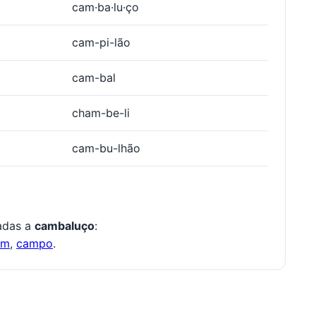
cam·ba·lu·ço
cam-pi-lão
cam-bal
cham-be-li
cam-bu-lhão
nadas a
cambaluço
:
om
,
campo
.