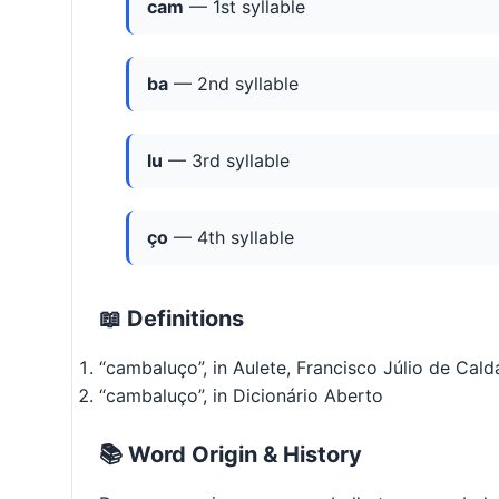
cam
— 1st syllable
ba
— 2nd syllable
lu
— 3rd syllable
ço
— 4th syllable
📖 Definitions
“cambaluço”, in Aulete, Francisco Júlio de Calda
“cambaluço”, in Dicionário Aberto
📚 Word Origin & History