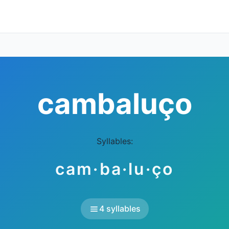
cambaluço
Syllables:
cam·ba·lu·ço
4 syllables