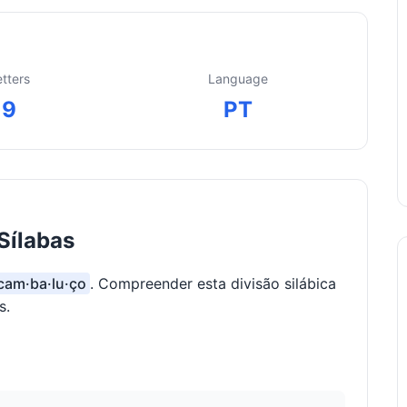
etters
Language
9
PT
Sílabas
 cam·ba·lu·ço
. Compreender esta divisão silábica
s.