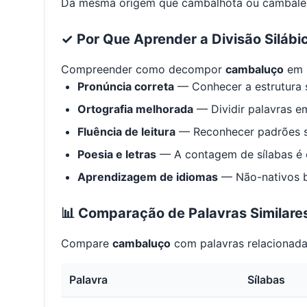
Da mesma origem que cambalhota ou cambalei
✓ Por Que Aprender a Divisão Silábi
Compreender como decompor
cambaluço
em s
Pronúncia correta
— Conhecer a estrutura s
Ortografia melhorada
— Dividir palavras em
Fluência de leitura
— Reconhecer padrões s
Poesia e letras
— A contagem de sílabas é e
Aprendizagem de idiomas
— Não-nativos be
📊 Comparação de Palavras Similare
Compare
cambaluço
com palavras relacionadas
Palavra
Sílabas