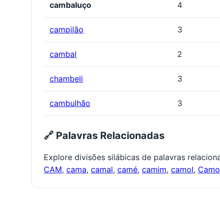
cambaluço
4
campilão
3
cambal
2
chambeli
3
cambulhão
3
🔗 Palavras Relacionadas
Explore divisões silábicas de palavras relacio
CAM
,
cama
,
camal
,
camé
,
camim
,
camol
,
Cam