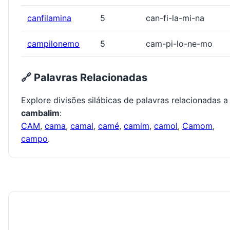
canfilamina
5
can-fi-la-mi-na
campilonemo
5
cam-pi-lo-ne-mo
🔗 Palavras Relacionadas
Explore divisões silábicas de palavras relacionadas a
cambalim
:
CAM
,
cama
,
camal
,
camé
,
camim
,
camol
,
Camom
,
campo
.