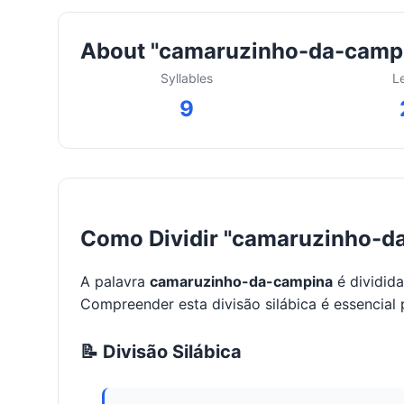
About "camaruzinho-da-camp
Syllables
L
9
Como Dividir "camaruzinho-d
A palavra
camaruzinho-da-campina
é dividid
Compreender esta divisão silábica é essencial 
📝 Divisão Silábica