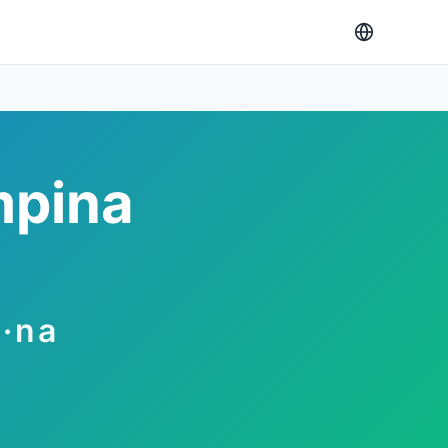
mpina
i·na