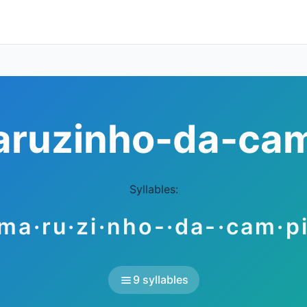
ruzinho-da-ca
Syllables:
ma·ru·zi·nho-·da-·cam·p
9 syllables