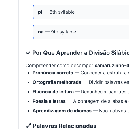
pi
— 8th syllable
na
— 9th syllable
✓ Por Que Aprender a Divisão Silábi
Compreender como decompor
camaruzinho-
Pronúncia correta
— Conhecer a estrutura s
Ortografia melhorada
— Dividir palavras em
Fluência de leitura
— Reconhecer padrões s
Poesia e letras
— A contagem de sílabas é e
Aprendizagem de idiomas
— Não-nativos be
🔗 Palavras Relacionadas