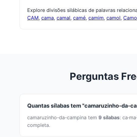
Explore divisões silábicas de palavras relacio
CAM
,
cama
,
camal
,
camé
,
camim
,
camol
,
Cam
Perguntas Fr
Quantas sílabas tem "camaruzinho-da-c
camaruzinho-da-campina tem
9 sílabas
: ca·ma
completa.