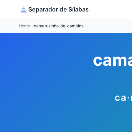
Separador de Sílabas
Home
camaruzinho-da-campina
cama
ca·