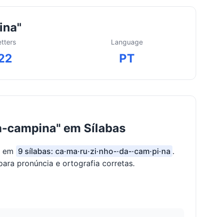
ina"
etters
Language
22
PT
a-campina" em Sílabas
a em
9 sílabas: ca·ma·ru·zi·nho-·da-·cam·pi·na
.
para pronúncia e ortografia corretas.