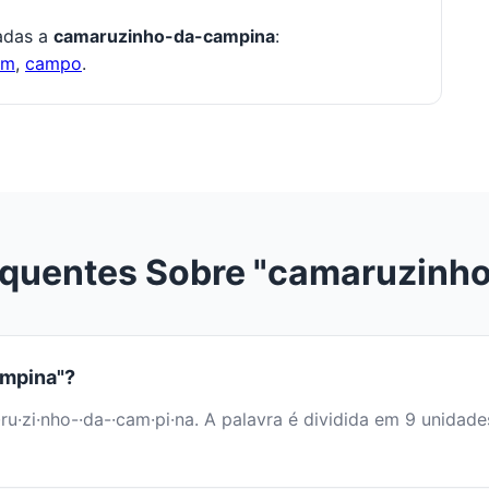
nadas a
camaruzinho-da-campina
:
om
,
campo
.
equentes Sobre "camaruzinh
ampina"?
·ru·zi·nho-·da-·cam·pi·na. A palavra é dividida em 9 unida