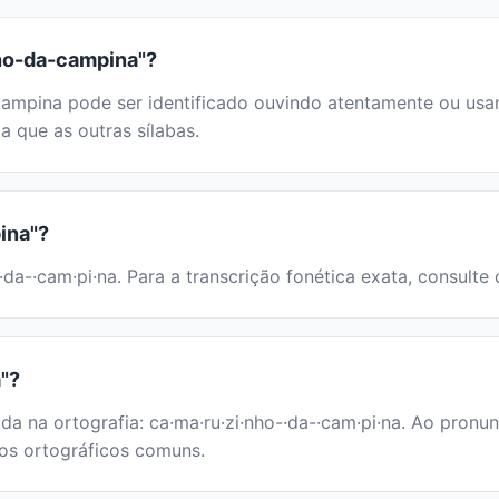
nho-da-campina"?
pina pode ser identificado ouvindo atentamente ou usand
a que as outras sílabas.
ina"?
·da-·cam·pi·na. Para a transcrição fonética exata, consulte
a"?
da na ortografia: ca·ma·ru·zi·nho-·da-·cam·pi·na. Ao pron
rros ortográficos comuns.