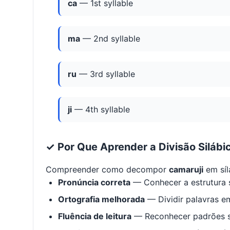
ca
— 1st syllable
ma
— 2nd syllable
ru
— 3rd syllable
ji
— 4th syllable
✓ Por Que Aprender a Divisão Silábi
Compreender como decompor
camaruji
em síl
Pronúncia correta
— Conhecer a estrutura s
Ortografia melhorada
— Dividir palavras em
Fluência de leitura
— Reconhecer padrões s