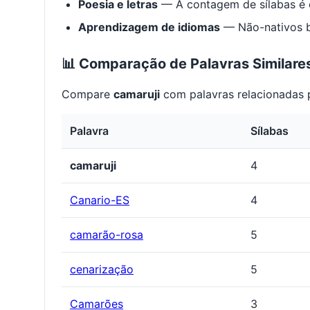
Poesia e letras
— A contagem de sílabas é e
Aprendizagem de idiomas
— Não-nativos be
📊 Comparação de Palavras Similare
Compare
camaruji
com palavras relacionadas p
Palavra
Sílabas
camaruji
4
Canario-ES
4
camarão-rosa
5
cenarização
5
Camarões
3