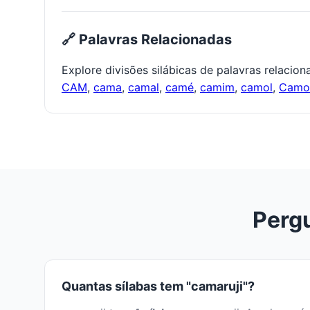
🔗 Palavras Relacionadas
Explore divisões silábicas de palavras relacio
CAM
,
cama
,
camal
,
camé
,
camim
,
camol
,
Cam
Pergu
Quantas sílabas tem "camaruji"?