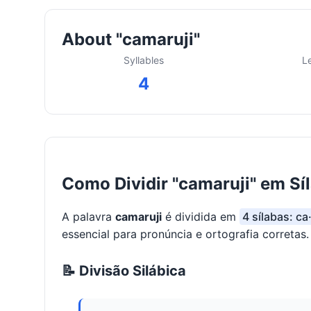
About "camaruji"
Syllables
L
4
Como Dividir "camaruji" em Sí
A palavra
camaruji
é dividida em
4 sílabas: ca
essencial para pronúncia e ortografia corretas.
📝 Divisão Silábica