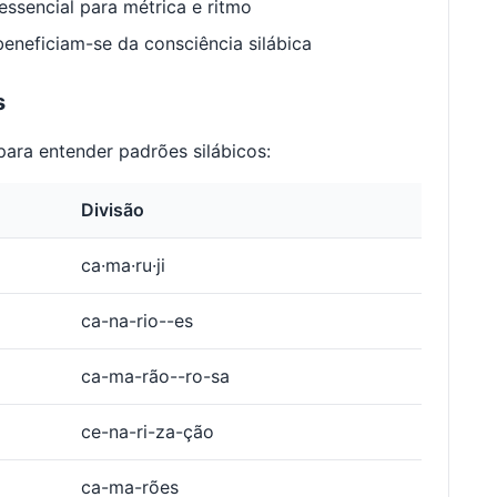
ssencial para métrica e ritmo
neficiam-se da consciência silábica
s
ara entender padrões silábicos:
Divisão
ca·ma·ru·ji
ca-na-rio--es
ca-ma-rão--ro-sa
ce-na-ri-za-ção
ca-ma-rões