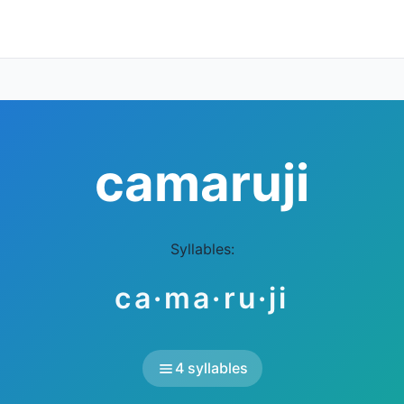
camaruji
Syllables:
ca·ma·ru·ji
4 syllables