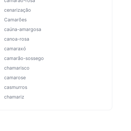
camarão-rosa
cenarização
Camarões
caúna-amargosa
canoa-rosa
camaraxó
camarão-sossego
chamarisco
camarose
casmurros
chamariz