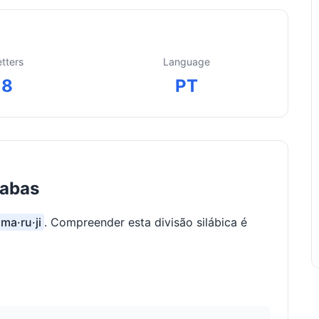
etters
Language
8
PT
labas
·ma·ru·ji
. Compreender esta divisão silábica é