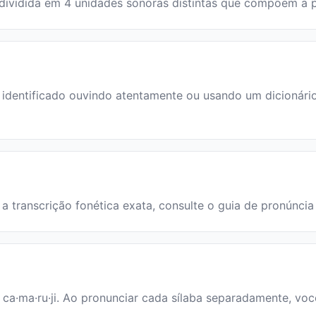
 é dividida em 4 unidades sonoras distintas que compõem a
dentificado ouvindo atentamente ou usando um dicionário. 
a a transcrição fonética exata, consulte o guia de pronúncia
: ca·ma·ru·ji. Ao pronunciar cada sílaba separadamente, você