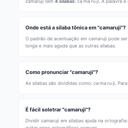
camaruji tem
4 sílabas
: ca·ma·ru·ji. A palavra
Onde está a sílaba tônica em "camaruji"?
O padrão de acentuação em camaruji pode ser i
longa e mais aguda que as outras sílabas.
Como pronunciar "camaruji"?
As sílabas são divididas como: ca·ma·ru·ji. Par
É fácil soletrar "camaruji"?
Dividir camaruji em sílabas ajuda na ortografia
evitar erros ortográficos comuns.