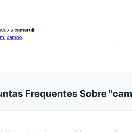
nadas a
camaruji
:
om
,
campo
.
ntas Frequentes Sobre "cam