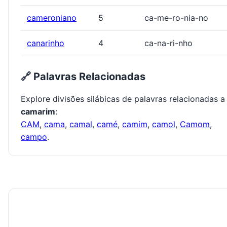
cameroniano
5
ca-me-ro-nia-no
canarinho
4
ca-na-ri-nho
🔗 Palavras Relacionadas
Explore divisões silábicas de palavras relacionadas a
camarim
:
CAM
,
cama
,
camal
,
camé
,
camim
,
camol
,
Camom
,
campo
.