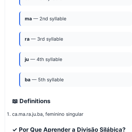
ma
— 2nd syllable
ra
— 3rd syllable
ju
— 4th syllable
ba
— 5th syllable
📖 Definitions
ca.ma.ra.ju.ba, feminino singular
✓ Por Que Aprender a Divisão Silábica?