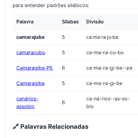
para entender padrões silábicos:
Palavra
Sílabas
Divisão
camarajuba
5
ca·ma·ra·ju·ba
camaracubo
5
ca-ma-ra-cu-bo
Camaragibe-PE
6
ca-ma-ra-gi-be--pe
Camaragibe
5
ca-ma-ra-gi-be
canários-
ca-ná-rios--as-so-
6
assobio
bio
🔗 Palavras Relacionadas