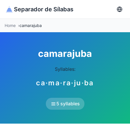
Separador de Sílabas
Home
camarajuba
camarajuba
Syllables:
ca·ma·ra·ju·ba
5 syllables