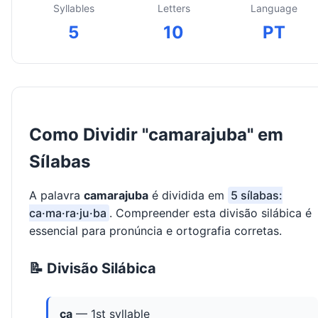
Syllables
Letters
Language
5
10
PT
Como Dividir "camarajuba" em
Sílabas
A palavra
camarajuba
é dividida em
5 sílabas:
ca·ma·ra·ju·ba
. Compreender esta divisão silábica é
essencial para pronúncia e ortografia corretas.
📝 Divisão Silábica
ca
— 1st syllable