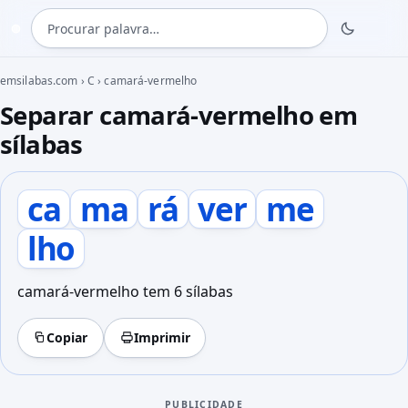
Procurar palavra
◍
emsilabas.com
›
C
›
camará-vermelho
Separar camará-vermelho em
sílabas
ca
ma
rá
ver
me
lho
camará-vermelho tem 6 sílabas
Copiar
Imprimir
PUBLICIDADE