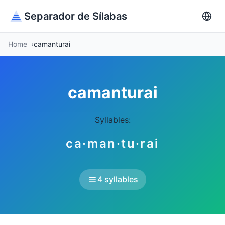
Separador de Sílabas
Home
camanturai
camanturai
Syllables:
ca·man·tu·rai
4 syllables