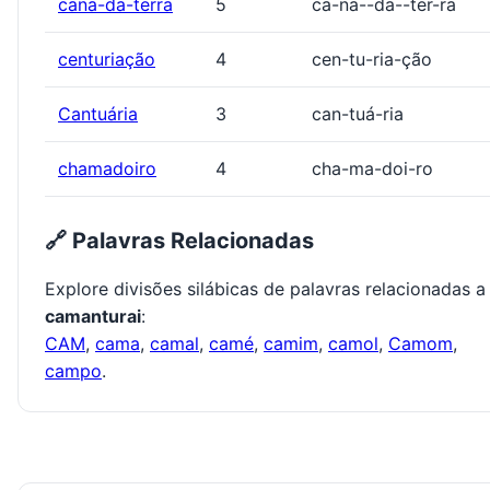
cana-da-terra
5
ca-na--da--ter-ra
centuriação
4
cen-tu-ria-ção
Cantuária
3
can-tuá-ria
chamadoiro
4
cha-ma-doi-ro
🔗 Palavras Relacionadas
Explore divisões silábicas de palavras relacionadas a
camanturai
:
CAM
,
cama
,
camal
,
camé
,
camim
,
camol
,
Camom
,
campo
.