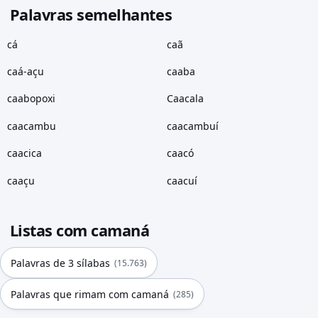
Palavras semelhantes
cá
caã
caá-açu
caaba
caabopoxi
Caacala
caacambu
caacambuí
caacica
caacó
caaçu
caacuí
Listas com camaná
Palavras de 3 sílabas
(15.763)
Palavras que rimam com camaná
(285)