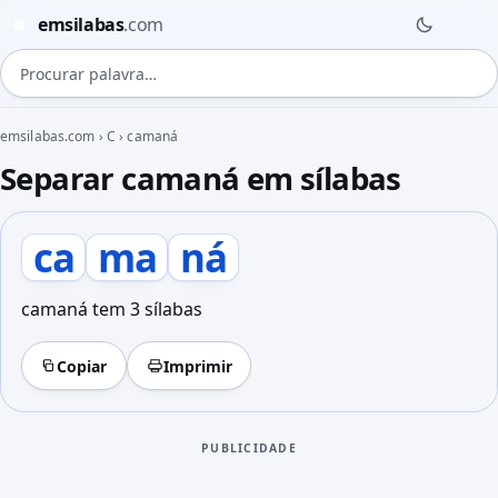
emsilabas
.com
◍
Procurar palavra
emsilabas.com
›
C
›
camaná
Separar camaná em sílabas
ca
ma
ná
camaná tem 3 sílabas
Copiar
Imprimir
PUBLICIDADE