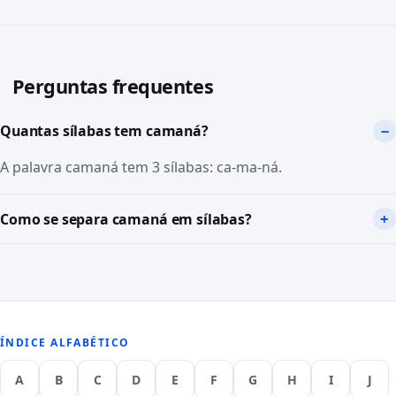
Perguntas frequentes
Quantas sílabas tem camaná?
A palavra camaná tem 3 sílabas: ca-ma-ná.
Como se separa camaná em sílabas?
ÍNDICE ALFABÉTICO
A
B
C
D
E
F
G
H
I
J