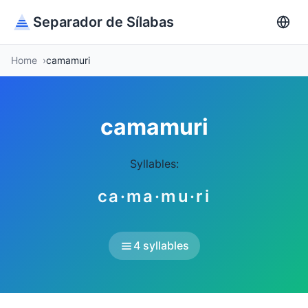
Separador de Sílabas
Home
camamuri
camamuri
Syllables:
ca·ma·mu·ri
4 syllables