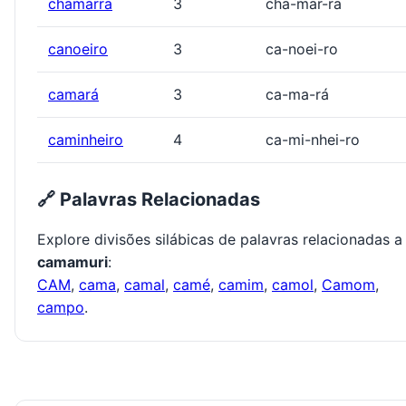
chamarra
3
cha-mar-ra
canoeiro
3
ca-noei-ro
camará
3
ca-ma-rá
caminheiro
4
ca-mi-nhei-ro
🔗 Palavras Relacionadas
Explore divisões silábicas de palavras relacionadas a
camamuri
:
CAM
,
cama
,
camal
,
camé
,
camim
,
camol
,
Camom
,
campo
.