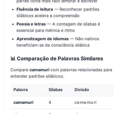
partes torna mais fácil lembrar e escrever
Fluência de leitura
— Reconhecer padrões
silábicos acelera a compreensão
Poesia e letras
— A contagem de sílabas é
essencial para métrica e ritmo
Aprendizagem de idiomas
— Não-nativos
beneficiam-se da consciência silábica
📊 Comparação de Palavras Similares
Compare
camamuri
com palavras relacionadas para
entender padrões silábicos:
Palavra
Sílabas
Divisão
camamuri
4
ca·ma·mu·ri