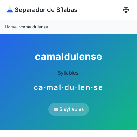
Separador de Sílabas
Home
camaldulense
camaldulense
Syllables:
ca·mal·du·len·se
5 syllables