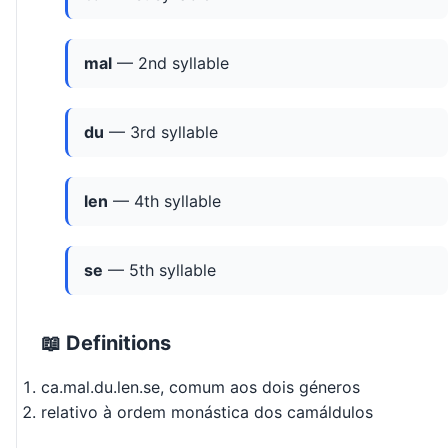
mal
— 2nd syllable
du
— 3rd syllable
len
— 4th syllable
se
— 5th syllable
📖 Definitions
ca.mal.du.len.se, comum aos dois géneros
relativo à ordem monástica dos camáldulos