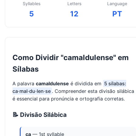
Syllables
Letters
Language
5
12
PT
Como Dividir "camaldulense" em
Sílabas
A palavra
camaldulense
é dividida em
5 sílabas:
ca·mal·du·len·se
. Compreender esta divisão silábica
é essencial para pronúncia e ortografia corretas.
📝 Divisão Silábica
ca
— 1st syllable