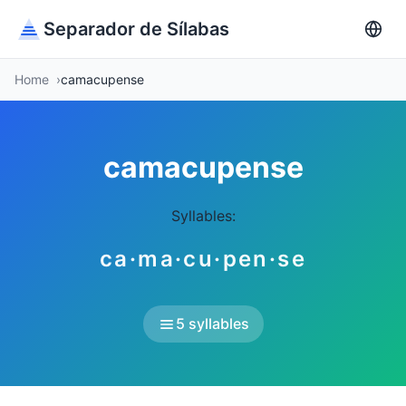
Separador de Sílabas
Home
camacupense
camacupense
Syllables:
ca·ma·cu·pen·se
5 syllables