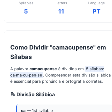
Syllables
Letters
Language
5
11
PT
Como Dividir "camacupense" em
Sílabas
A palavra
camacupense
é dividida em
5 sílabas:
ca·ma·cu·pen·se
. Compreender esta divisão silábica
é essencial para pronúncia e ortografia corretas.
📝 Divisão Silábica
ca
— 1st syllable