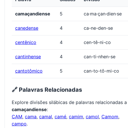
camaçandiense
5
ca·ma·çan·dien·se
canedense
4
ca-ne-den-se
centênico
4
cen-tê-ni-co
cantinhense
4
can-ti-nhen-se
cantotômico
5
can-to-tô-mi-co
🔗 Palavras Relacionadas
Explore divisões silábicas de palavras relacionadas a
camaçandiense
:
CAM
,
cama
,
camal
,
camé
,
camim
,
camol
,
Camom
,
campo
.