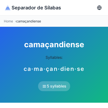
Separador de Sílabas
Home
camaçandiense
camaçandiense
Syllables:
ca·ma·çan·dien·se
5 syllables