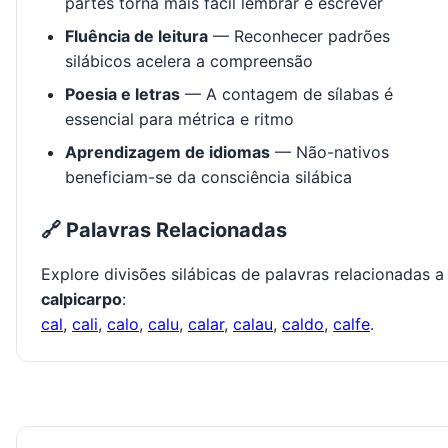
partes torna mais fácil lembrar e escrever
Fluência de leitura
— Reconhecer padrões
silábicos acelera a compreensão
Poesia e letras
— A contagem de sílabas é
essencial para métrica e ritmo
Aprendizagem de idiomas
— Não-nativos
beneficiam-se da consciência silábica
🔗 Palavras Relacionadas
Explore divisões silábicas de palavras relacionadas a
calpicarpo
:
cal
,
cali
,
calo
,
calu
,
calar
,
calau
,
caldo
,
calfe
.