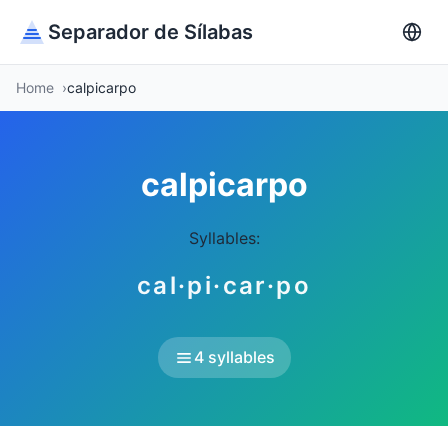
Separador de Sílabas
Home
calpicarpo
calpicarpo
Syllables:
cal·pi·car·po
4 syllables