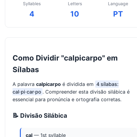
Syllables
Letters
Language
4
10
PT
Como Dividir "calpicarpo" em
Sílabas
A palavra
calpicarpo
é dividida em
4 sílabas:
cal·pi·car·po
. Compreender esta divisão silábica é
essencial para pronúncia e ortografia corretas.
📝 Divisão Silábica
cal
— 1st syllable