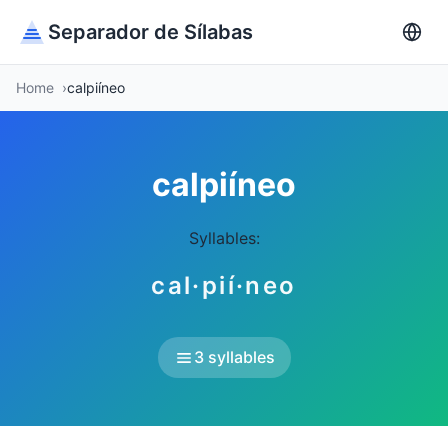
Separador de Sílabas
Home
calpiíneo
calpiíneo
Syllables:
cal·pií·neo
3 syllables