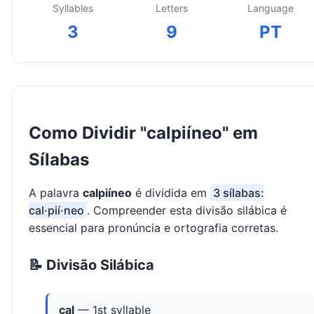
Syllables
Letters
Language
3
9
PT
Como Dividir "calpiíneo" em
Sílabas
A palavra
calpiíneo
é dividida em
3 sílabas:
cal·pií·neo
. Compreender esta divisão silábica é
essencial para pronúncia e ortografia corretas.
📝 Divisão Silábica
cal
— 1st syllable