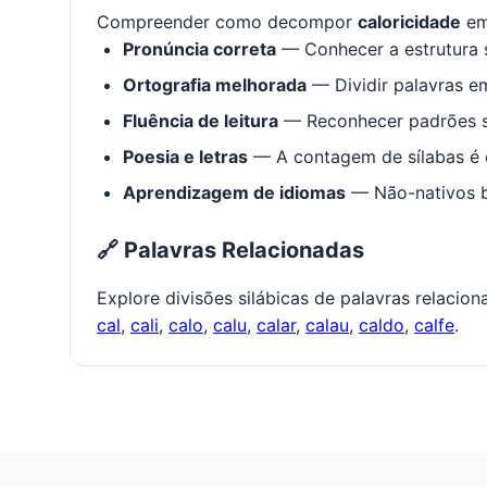
Compreender como decompor
caloricidade
em
Pronúncia correta
— Conhecer a estrutura s
Ortografia melhorada
— Dividir palavras em
Fluência de leitura
— Reconhecer padrões s
Poesia e letras
— A contagem de sílabas é e
Aprendizagem de idiomas
— Não-nativos be
🔗 Palavras Relacionadas
Explore divisões silábicas de palavras relacio
cal
,
cali
,
calo
,
calu
,
calar
,
calau
,
caldo
,
calfe
.