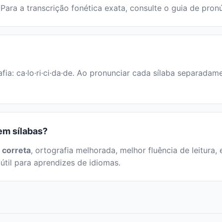
. Para a transcrição fonética exata, consulte o guia de pron
fia: ca·lo·ri·ci·da·de. Ao pronunciar cada sílaba separadam
 em sílabas?
 correta
, ortografia melhorada, melhor fluência de leitura, 
útil para aprendizes de idiomas.