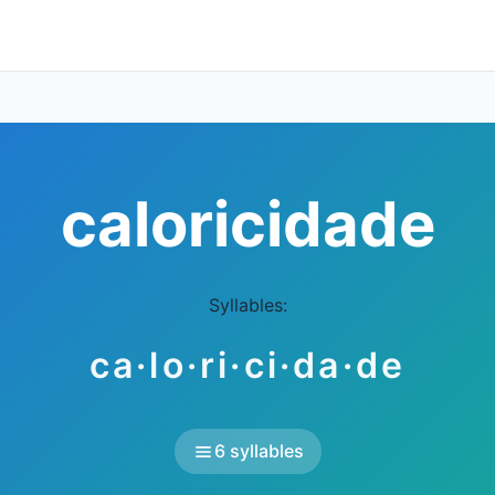
caloricidade
Syllables:
ca·lo·ri·ci·da·de
6 syllables