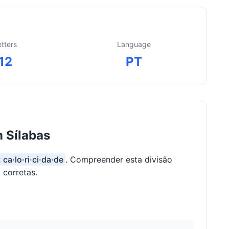
etters
Language
12
PT
m Sílabas
 ca·lo·ri·ci·da·de
. Compreender esta divisão
 corretas.