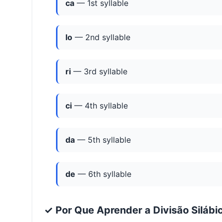
ca
— 1st syllable
lo
— 2nd syllable
ri
— 3rd syllable
ci
— 4th syllable
da
— 5th syllable
de
— 6th syllable
✓ Por Que Aprender a Divisão Silábi