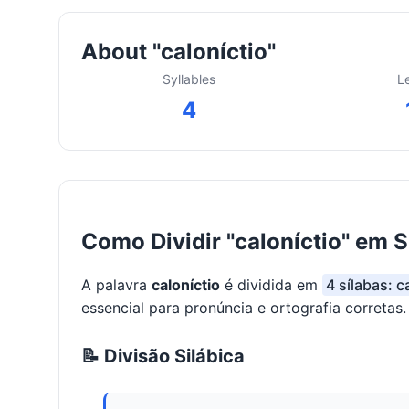
About "caloníctio"
Syllables
L
4
Como Dividir "caloníctio" em S
A palavra
caloníctio
é dividida em
4 sílabas: ca
essencial para pronúncia e ortografia corretas.
📝 Divisão Silábica