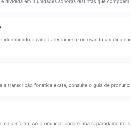
avra é dividida em 4 unidades sonoras distintas que compõem
?
 identificado ouvindo atentamente ou usando um dicionário.
ara a transcrição fonética exata, consulte o guia de pronúnc
a: ca·lo·níc·tio. Ao pronunciar cada sílaba separadamente, 