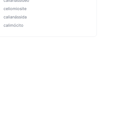
calianassídeo
celiomiosite
calianássida
calimócito