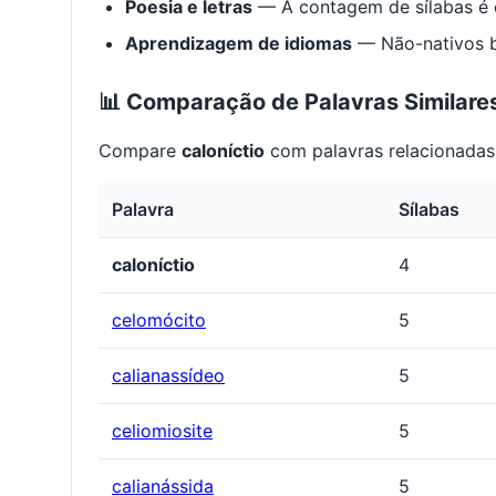
Poesia e letras
— A contagem de sílabas é e
Aprendizagem de idiomas
— Não-nativos be
📊 Comparação de Palavras Similare
Compare
caloníctio
com palavras relacionadas 
Palavra
Sílabas
caloníctio
4
celomócito
5
calianassídeo
5
celiomiosite
5
calianássida
5