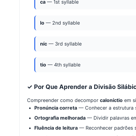
ca
— 1st syllable
lo
— 2nd syllable
níc
— 3rd syllable
tio
— 4th syllable
✓ Por Que Aprender a Divisão Silábi
Compreender como decompor
caloníctio
em sí
Pronúncia correta
— Conhecer a estrutura s
Ortografia melhorada
— Dividir palavras em
Fluência de leitura
— Reconhecer padrões s