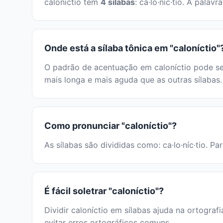
caloníctio tem
4 sílabas
: ca·lo·níc·tio. A pal
Onde está a sílaba tônica em "caloníctio"
O padrão de acentuação em caloníctio pode ser
mais longa e mais aguda que as outras sílabas.
Como pronunciar "caloníctio"?
As sílabas são divididas como: ca·lo·níc·tio. P
É fácil soletrar "caloníctio"?
Dividir caloníctio em sílabas ajuda na ortografi
evitar erros ortográficos comuns.