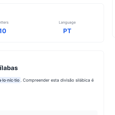
etters
Language
10
PT
ílabas
·lo·níc·tio
. Compreender esta divisão silábica é