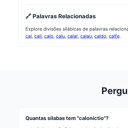
🔗 Palavras Relacionadas
Explore divisões silábicas de palavras relacio
cal
,
cali
,
calo
,
calu
,
calar
,
calau
,
caldo
,
calfe
.
Pergu
Quantas sílabas tem "caloníctio"?