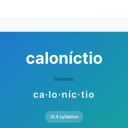
caloníctio
Syllables:
ca·lo·níc·tio
4 syllables