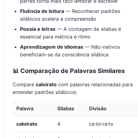
partes torna mais fácil lembrar e escrever
Fluência de leitura
— Reconhecer padrões
silábicos acelera a compreensão
Poesia e letras
— A contagem de sílabas é
essencial para métrica e ritmo
Aprendizagem de idiomas
— Não-nativos
beneficiam-se da consciência silábica
📊 Comparação de Palavras Similares
Compare
caloirato
com palavras relacionadas para
entender padrões silábicos:
Palavra
Sílabas
Divisão
caloirato
4
ca·loi·ra·to