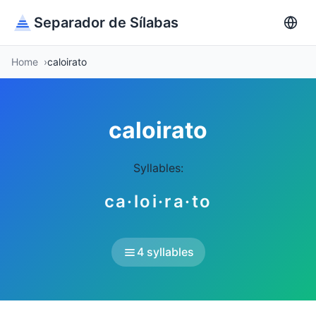
Separador de Sílabas
Home
caloirato
caloirato
Syllables:
ca·loi·ra·to
4 syllables