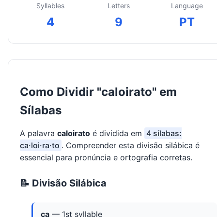
Syllables
Letters
Language
4
9
PT
Como Dividir "caloirato" em
Sílabas
A palavra
caloirato
é dividida em
4 sílabas:
ca·loi·ra·to
. Compreender esta divisão silábica é
essencial para pronúncia e ortografia corretas.
📝 Divisão Silábica
ca
— 1st syllable