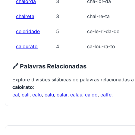
chalorda
3
cha-lor-da
chalreta
3
chal-re-ta
celeridade
5
ce-le-ri-da-de
calourato
4
ca-lou-ra-to
🔗 Palavras Relacionadas
Explore divisões silábicas de palavras relacionadas a
caloirato
:
cal
,
cali
,
calo
,
calu
,
calar
,
calau
,
caldo
,
calfe
.