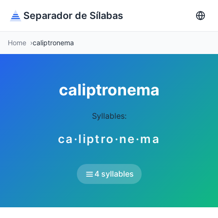
Separador de Sílabas
Home
caliptronema
caliptronema
Syllables:
ca·liptro·ne·ma
4 syllables