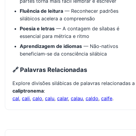
partes torna mais fácil lembrar e escrever
Fluência de leitura
— Reconhecer padrões
silábicos acelera a compreensão
Poesia e letras
— A contagem de sílabas é
essencial para métrica e ritmo
Aprendizagem de idiomas
— Não-nativos
beneficiam-se da consciência silábica
🔗 Palavras Relacionadas
Explore divisões silábicas de palavras relacionadas a
caliptronema
:
cal
,
cali
,
calo
,
calu
,
calar
,
calau
,
caldo
,
calfe
.