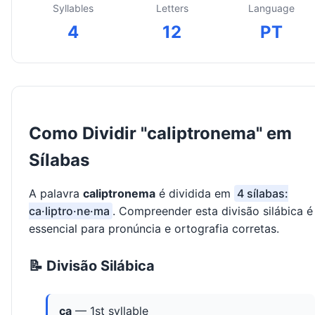
Syllables
Letters
Language
4
12
PT
Como Dividir "caliptronema" em
Sílabas
A palavra
caliptronema
é dividida em
4 sílabas:
ca·liptro·ne·ma
. Compreender esta divisão silábica é
essencial para pronúncia e ortografia corretas.
📝 Divisão Silábica
ca
— 1st syllable