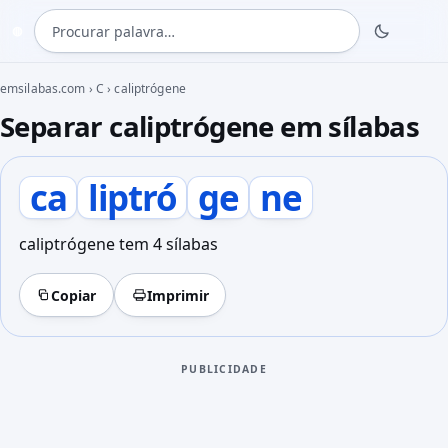
Procurar palavra
◍
emsilabas.com
›
C
›
caliptrógene
Separar caliptrógene em sílabas
ca
liptró
ge
ne
caliptrógene tem 4 sílabas
Copiar
Imprimir
PUBLICIDADE