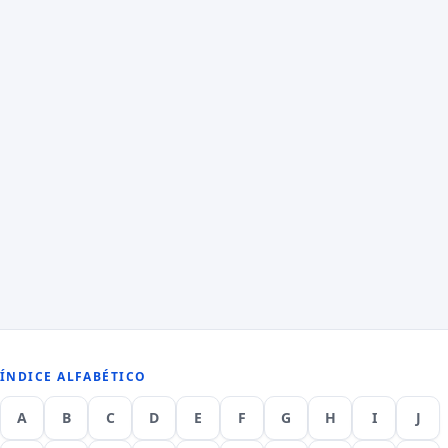
ÍNDICE ALFABÉTICO
A
B
C
D
E
F
G
H
I
J