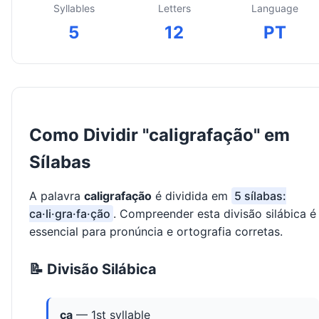
Syllables
Letters
Language
5
12
PT
Como Dividir "caligrafação" em
Sílabas
A palavra
caligrafação
é dividida em
5 sílabas:
ca·li·gra·fa·ção
. Compreender esta divisão silábica é
essencial para pronúncia e ortografia corretas.
📝 Divisão Silábica
ca
— 1st syllable