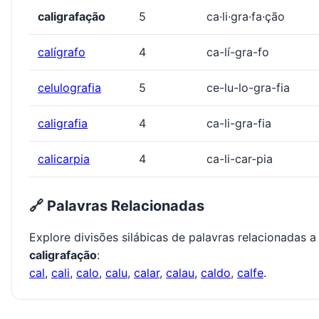
caligrafação
5
ca·li·gra·fa·ção
calígrafo
4
ca-lí-gra-fo
celulografia
5
ce-lu-lo-gra-fia
caligrafia
4
ca-li-gra-fia
calicarpia
4
ca-li-car-pia
🔗 Palavras Relacionadas
Explore divisões silábicas de palavras relacionadas a
caligrafação
:
cal
,
cali
,
calo
,
calu
,
calar
,
calau
,
caldo
,
calfe
.