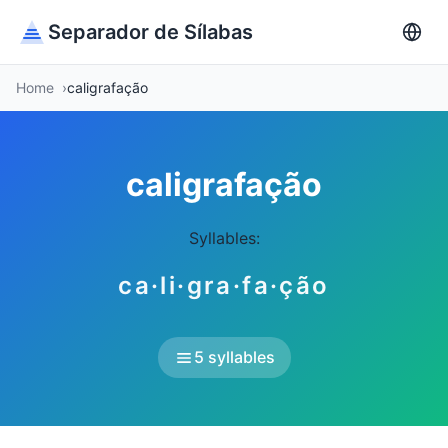
Separador de Sílabas
Home
caligrafação
caligrafação
Syllables:
ca·li·gra·fa·ção
5 syllables