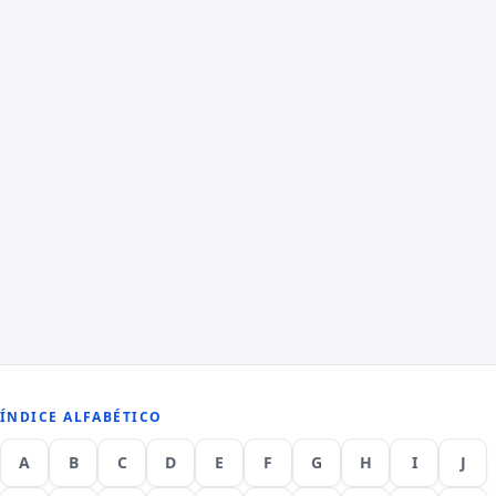
ÍNDICE ALFABÉTICO
A
B
C
D
E
F
G
H
I
J