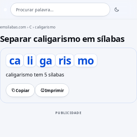
Procurar palavra
◍
emsilabas.com
›
C
›
caligarismo
Separar caligarismo em sílabas
ca
li
ga
ris
mo
caligarismo tem 5 sílabas
Copiar
Imprimir
PUBLICIDADE