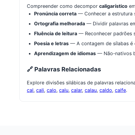
Compreender como decompor
caligarístico
em 
Pronúncia correta
— Conhecer a estrutura s
Ortografia melhorada
— Dividir palavras em
Fluência de leitura
— Reconhecer padrões s
Poesia e letras
— A contagem de sílabas é e
Aprendizagem de idiomas
— Não-nativos be
🔗 Palavras Relacionadas
Explore divisões silábicas de palavras relacio
cal
,
cali
,
calo
,
calu
,
calar
,
calau
,
caldo
,
calfe
.