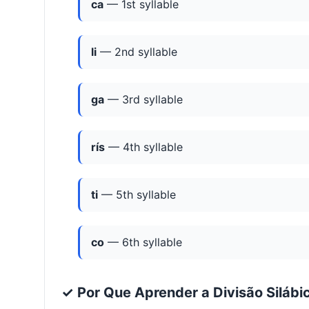
ca
— 1st syllable
li
— 2nd syllable
ga
— 3rd syllable
rís
— 4th syllable
ti
— 5th syllable
co
— 6th syllable
✓ Por Que Aprender a Divisão Silábi