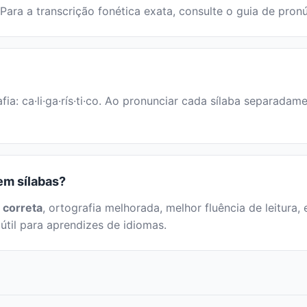
o. Para a transcrição fonética exata, consulte o guia de pron
afia: ca·li·ga·rís·ti·co. Ao pronunciar cada sílaba separadam
 em sílabas?
 correta
, ortografia melhorada, melhor fluência de leitura, 
útil para aprendizes de idiomas.