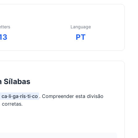
etters
Language
13
PT
m Sílabas
 ca·li·ga·rís·ti·co
. Compreender esta divisão
 corretas.