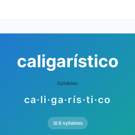
caligarístico
Syllables:
ca·li·ga·rís·ti·co
6 syllables