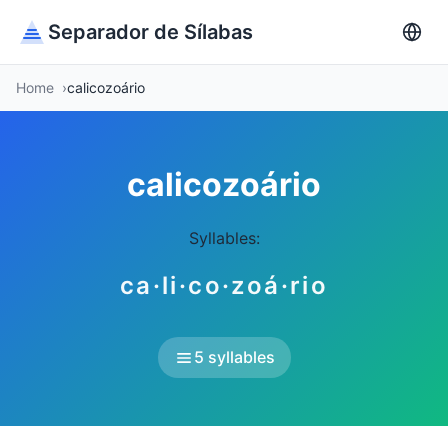
Separador de Sílabas
Home
calicozoário
calicozoário
Syllables:
ca·li·co·zoá·rio
5 syllables