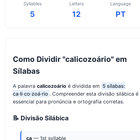
Syllables
Letters
Language
5
12
PT
Como Dividir "calicozoário" em
Sílabas
A palavra
calicozoário
é dividida em
5 sílabas:
ca·li·co·zoá·rio
. Compreender esta divisão silábica é
essencial para pronúncia e ortografia corretas.
📝 Divisão Silábica
ca
— 1st syllable