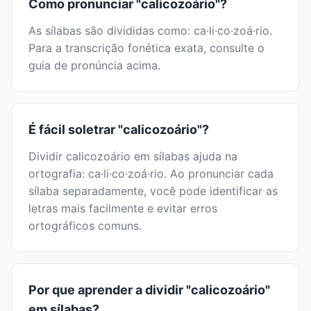
Como pronunciar "calicozoário"?
As sílabas são divididas como: ca·li·co·zoá·rio.
Para a transcrição fonética exata, consulte o
guia de pronúncia acima.
É fácil soletrar "calicozoário"?
Dividir calicozoário em sílabas ajuda na
ortografia: ca·li·co·zoá·rio. Ao pronunciar cada
sílaba separadamente, você pode identificar as
letras mais facilmente e evitar erros
ortográficos comuns.
Por que aprender a dividir "calicozoário"
em sílabas?