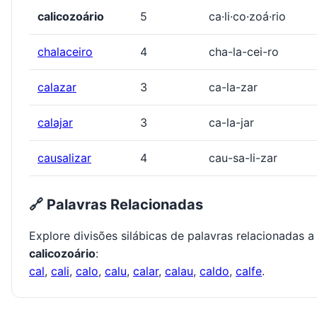
calicozoário
5
ca·li·co·zoá·rio
chalaceiro
4
cha-la-cei-ro
calazar
3
ca-la-zar
calajar
3
ca-la-jar
causalizar
4
cau-sa-li-zar
🔗 Palavras Relacionadas
Explore divisões silábicas de palavras relacionadas a
calicozoário
:
cal
,
cali
,
calo
,
calu
,
calar
,
calau
,
caldo
,
calfe
.