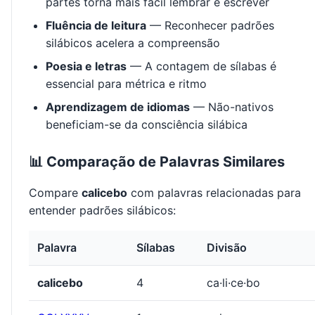
partes torna mais fácil lembrar e escrever
Fluência de leitura
— Reconhecer padrões
silábicos acelera a compreensão
Poesia e letras
— A contagem de sílabas é
essencial para métrica e ritmo
Aprendizagem de idiomas
— Não-nativos
beneficiam-se da consciência silábica
📊 Comparação de Palavras Similares
Compare
calicebo
com palavras relacionadas para
entender padrões silábicos:
Palavra
Sílabas
Divisão
calicebo
4
ca·li·ce·bo