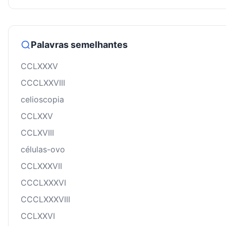
Palavras semelhantes
CCLXXXV
CCCLXXVIII
celioscopia
CCLXXV
CCLXVIII
células-ovo
CCLXXXVII
CCCLXXXVI
CCCLXXXVIII
CCLXXVI