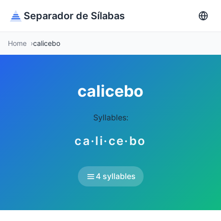
Separador de Sílabas
Home
calicebo
calicebo
Syllables:
ca·li·ce·bo
4 syllables