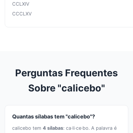
CCLXIV
CCCLXV
Perguntas Frequentes
Sobre "calicebo"
Quantas sílabas tem "calicebo"?
calicebo tem
4 sílabas
: ca·li·ce·bo. A palavra é