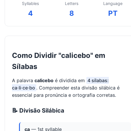
Syllables
Letters
Language
4
8
PT
Como Dividir "calicebo" em
Sílabas
A palavra
calicebo
é dividida em
4 sílabas:
ca·li·ce·bo
. Compreender esta divisão silábica é
essencial para pronúncia e ortografia corretas.
📝 Divisão Silábica
ca
— 1st syllable