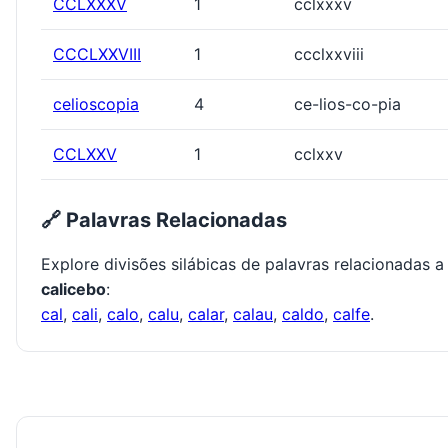
CCLXXXV
1
cclxxxv
CCCLXXVIII
1
ccclxxviii
celioscopia
4
ce-lios-co-pia
CCLXXV
1
cclxxv
🔗 Palavras Relacionadas
Explore divisões silábicas de palavras relacionadas a
calicebo
:
cal
,
cali
,
calo
,
calu
,
calar
,
calau
,
caldo
,
calfe
.