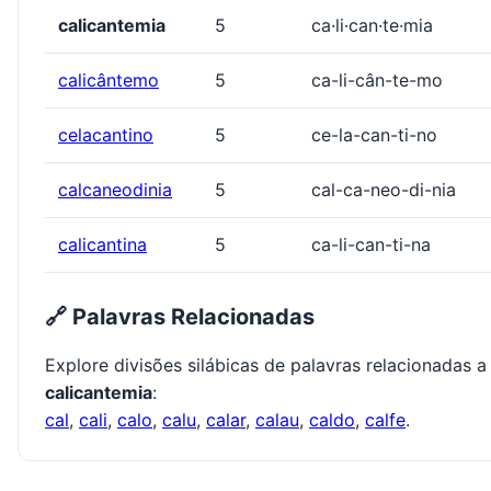
calicantemia
5
ca·li·can·te·mia
calicântemo
5
ca-li-cân-te-mo
celacantino
5
ce-la-can-ti-no
calcaneodinia
5
cal-ca-neo-di-nia
calicantina
5
ca-li-can-ti-na
🔗 Palavras Relacionadas
Explore divisões silábicas de palavras relacionadas a
calicantemia
:
cal
,
cali
,
calo
,
calu
,
calar
,
calau
,
caldo
,
calfe
.