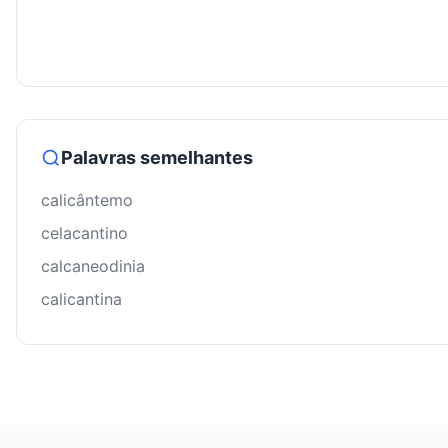
Palavras semelhantes
calicântemo
celacantino
calcaneodinia
calicantina