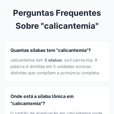
Perguntas Frequentes
Sobre "calicantemia"
Quantas sílabas tem "calicantemia"?
calicantemia tem
5 sílabas
: ca·li·can·te·mia. A
palavra é dividida em 5 unidades sonoras
distintas que compõem a pronúncia completa.
Onde está a sílaba tônica em
"calicantemia"?
O padrão de acentuação em calicantemia pode