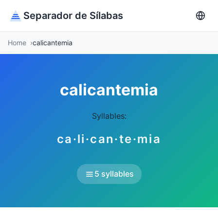
Separador de Sílabas
Home
calicantemia
calicantemia
Syllables:
ca·li·can·te·mia
5 syllables