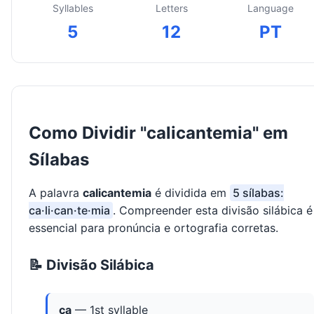
Syllables
Letters
Language
5
12
PT
Como Dividir "calicantemia" em
Sílabas
A palavra
calicantemia
é dividida em
5 sílabas:
ca·li·can·te·mia
. Compreender esta divisão silábica é
essencial para pronúncia e ortografia corretas.
📝 Divisão Silábica
ca
— 1st syllable