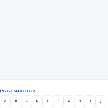
ÍNDICE ALFABÉTICO
A
B
C
D
E
F
G
H
I
J