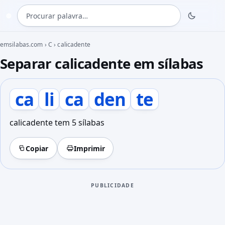
Procurar palavra
◍
emsilabas.com
›
C
›
calicadente
Separar calicadente em sílabas
ca
li
ca
den
te
calicadente tem 5 sílabas
Copiar
Imprimir
PUBLICIDADE