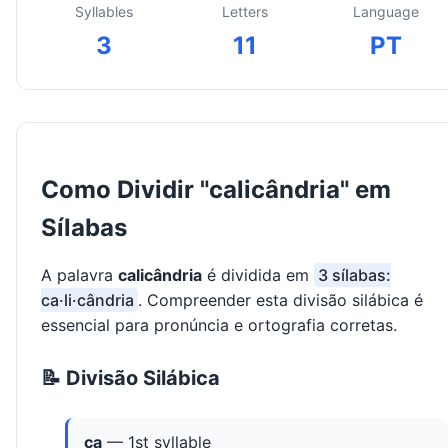
Syllables
Letters
Language
3
11
PT
Como Dividir "calicândria" em
Sílabas
A palavra
calicândria
é dividida em
3 sílabas:
ca·li·cândria
. Compreender esta divisão silábica é
essencial para pronúncia e ortografia corretas.
📝 Divisão Silábica
ca
— 1st syllable