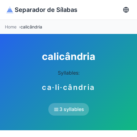
Separador de Sílabas
Home
calicândria
calicândria
Syllables:
ca·li·cândria
3 syllables