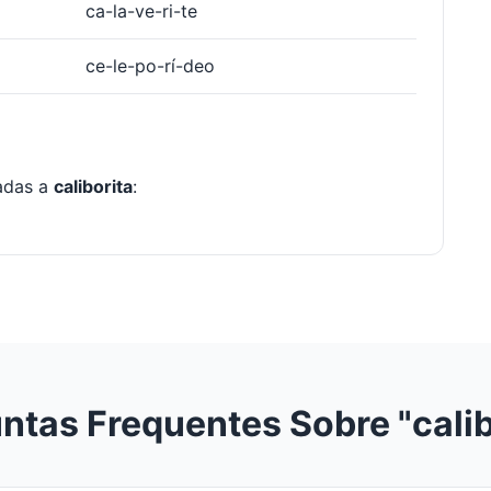
ca-la-ve-ri-te
ce-le-po-rí-deo
nadas a
caliborita
:
ntas Frequentes Sobre "calib