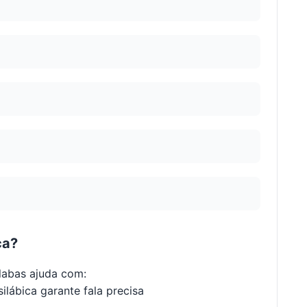
ca?
labas ajuda com:
ilábica garante fala precisa