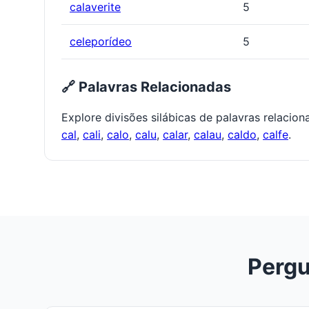
calaverite
5
celeporídeo
5
🔗 Palavras Relacionadas
Explore divisões silábicas de palavras relacio
cal
,
cali
,
calo
,
calu
,
calar
,
calau
,
caldo
,
calfe
.
Pergu