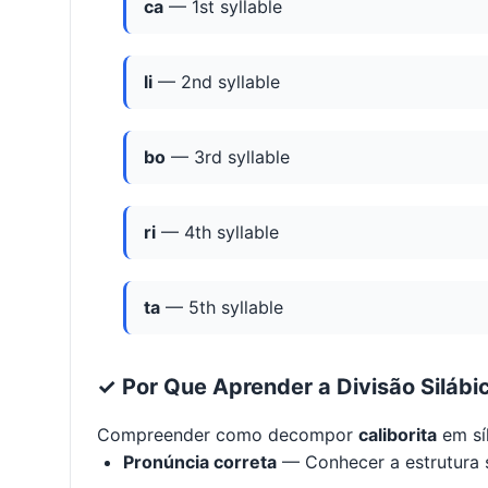
ca
— 1st syllable
li
— 2nd syllable
bo
— 3rd syllable
ri
— 4th syllable
ta
— 5th syllable
✓ Por Que Aprender a Divisão Silábi
Compreender como decompor
caliborita
em sí
Pronúncia correta
— Conhecer a estrutura s