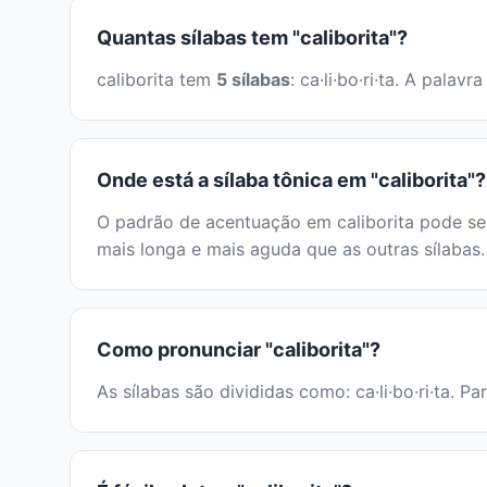
Quantas sílabas tem "caliborita"?
caliborita tem
5 sílabas
: ca·li·bo·ri·ta. A pal
Onde está a sílaba tônica em "caliborita"?
O padrão de acentuação em caliborita pode ser
mais longa e mais aguda que as outras sílabas.
Como pronunciar "caliborita"?
As sílabas são divididas como: ca·li·bo·ri·ta. P