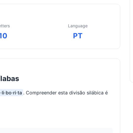
etters
Language
10
PT
ílabas
·li·bo·ri·ta
. Compreender esta divisão silábica é