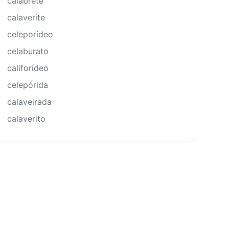
calabrete
calaverite
celeporídeo
celaburato
califorídeo
celepórida
calaveirada
calaverito