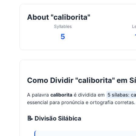
About "caliborita"
Syllables
L
5
Como Dividir "caliborita" em S
A palavra
caliborita
é dividida em
5 sílabas: ca
essencial para pronúncia e ortografia corretas.
📝 Divisão Silábica