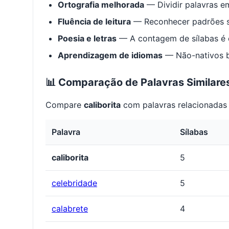
Ortografia melhorada
— Dividir palavras em
Fluência de leitura
— Reconhecer padrões s
Poesia e letras
— A contagem de sílabas é e
Aprendizagem de idiomas
— Não-nativos be
📊 Comparação de Palavras Similare
Compare
caliborita
com palavras relacionadas 
Palavra
Sílabas
caliborita
5
celebridade
5
calabrete
4