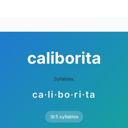
caliborita
Syllables:
ca·li·bo·ri·ta
5 syllables