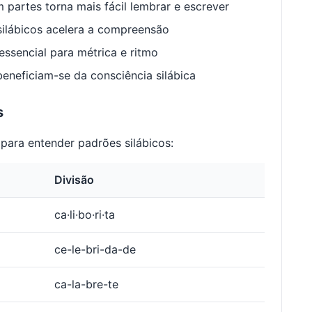
 partes torna mais fácil lembrar e escrever
ilábicos acelera a compreensão
ssencial para métrica e ritmo
neficiam-se da consciência silábica
s
para entender padrões silábicos:
Divisão
ca·li·bo·ri·ta
ce-le-bri-da-de
ca-la-bre-te