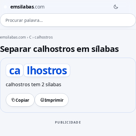
emsilabas
.com
◍
Procurar palavra
emsilabas.com
›
C
›
calhostros
Separar calhostros em sílabas
ca
lhostros
calhostros tem 2 sílabas
Copiar
Imprimir
PUBLICIDADE