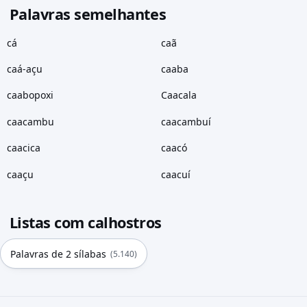
Palavras semelhantes
cá
caã
caá-açu
caaba
caabopoxi
Caacala
caacambu
caacambuí
caacica
caacó
caaçu
caacuí
Listas com calhostros
Palavras de 2 sílabas
(5.140)