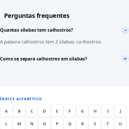
Perguntas frequentes
Quantas sílabas tem calhostros?
A palavra calhostros tem 2 sílabas: ca-lhostros.
Como se separa calhostros em sílabas?
ÍNDICE ALFABÉTICO
A
B
C
D
E
F
G
H
I
J
L
M
N
O
P
Q
R
S
T
U