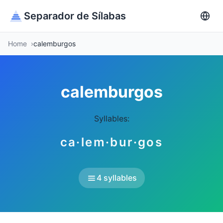
Separador de Sílabas
Home
calemburgos
calemburgos
Syllables:
ca·lem·bur·gos
4 syllables