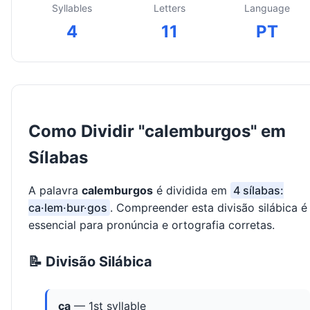
Syllables
Letters
Language
4
11
PT
Como Dividir "calemburgos" em
Sílabas
A palavra
calemburgos
é dividida em
4 sílabas:
ca·lem·bur·gos
. Compreender esta divisão silábica é
essencial para pronúncia e ortografia corretas.
📝 Divisão Silábica
ca
— 1st syllable