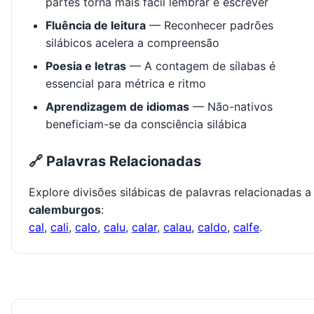
partes torna mais fácil lembrar e escrever
Fluência de leitura
— Reconhecer padrões
silábicos acelera a compreensão
Poesia e letras
— A contagem de sílabas é
essencial para métrica e ritmo
Aprendizagem de idiomas
— Não-nativos
beneficiam-se da consciência silábica
🔗 Palavras Relacionadas
Explore divisões silábicas de palavras relacionadas a
calemburgos
:
cal
,
cali
,
calo
,
calu
,
calar
,
calau
,
caldo
,
calfe
.