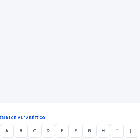
ÍNDICE ALFABÉTICO
A
B
C
D
E
F
G
H
I
J