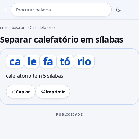
Procurar palavra
◍
emsilabas.com
›
C
›
calefatório
Separar calefatório em sílabas
ca
le
fa
tó
rio
calefatório tem 5 sílabas
Copiar
Imprimir
PUBLICIDADE