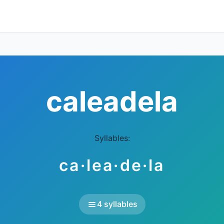
caleadela
Syllables:
ca·lea·de·la
4 syllables