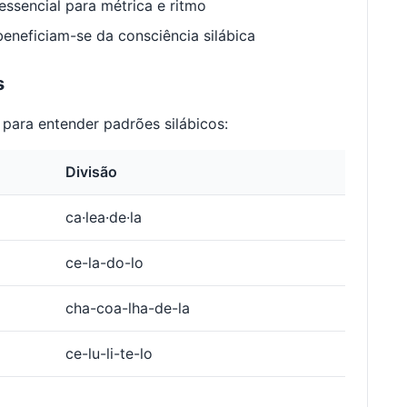
ssencial para métrica e ritmo
neficiam-se da consciência silábica
s
para entender padrões silábicos:
Divisão
ca·lea·de·la
ce-la-do-lo
cha-coa-lha-de-la
ce-lu-li-te-lo