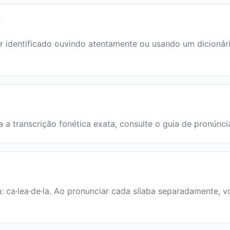
?
identificado ouvindo atentamente ou usando um dicionário.
ra a transcrição fonética exata, consulte o guia de pronúnci
a: ca·lea·de·la. Ao pronunciar cada sílaba separadamente, v