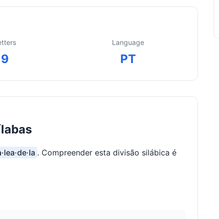
etters
Language
9
PT
ílabas
a·lea·de·la
. Compreender esta divisão silábica é