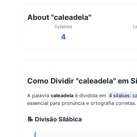
About "caleadela"
Syllables
L
4
Como Dividir "caleadela" em S
A palavra
caleadela
é dividida em
4 sílabas: c
essencial para pronúncia e ortografia corretas.
📝 Divisão Silábica