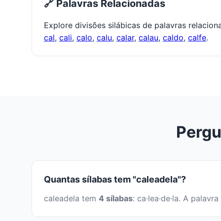
🔗 Palavras Relacionadas
Explore divisões silábicas de palavras relacio
cal
,
cali
,
calo
,
calu
,
calar
,
calau
,
caldo
,
calfe
.
Pergu
Quantas sílabas tem "caleadela"?
caleadela tem
4 sílabas
: ca·lea·de·la. A palav