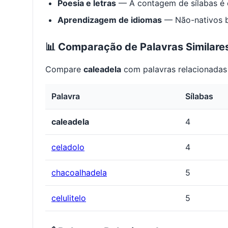
Poesia e letras
— A contagem de sílabas é e
Aprendizagem de idiomas
— Não-nativos be
📊 Comparação de Palavras Similare
Compare
caleadela
com palavras relacionadas 
Palavra
Sílabas
caleadela
4
celadolo
4
chacoalhadela
5
celulitelo
5