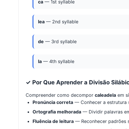
ca
— 1st syllable
lea
— 2nd syllable
de
— 3rd syllable
la
— 4th syllable
✓ Por Que Aprender a Divisão Silábi
Compreender como decompor
caleadela
em sí
Pronúncia correta
— Conhecer a estrutura s
Ortografia melhorada
— Dividir palavras em
Fluência de leitura
— Reconhecer padrões s