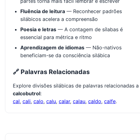
partes torna mais fácil lembrar e escrever
Fluência de leitura
— Reconhecer padrões
silábicos acelera a compreensão
Poesia e letras
— A contagem de sílabas é
essencial para métrica e ritmo
Aprendizagem de idiomas
— Não-nativos
beneficiam-se da consciência silábica
🔗 Palavras Relacionadas
Explore divisões silábicas de palavras relacionadas a
calcobutrol
:
cal
,
cali
,
calo
,
calu
,
calar
,
calau
,
caldo
,
calfe
.