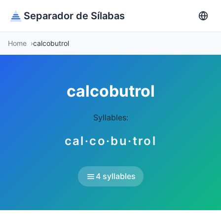
Separador de Sílabas
Home
calcobutrol
calcobutrol
Syllables:
cal·co·bu·trol
4 syllables