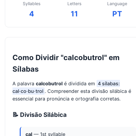
Syllables
Letters
Language
4
11
PT
Como Dividir "calcobutrol" em
Sílabas
A palavra
calcobutrol
é dividida em
4 sílabas:
cal·co·bu·trol
. Compreender esta divisão silábica é
essencial para pronúncia e ortografia corretas.
📝 Divisão Silábica
cal
— 1st syllable