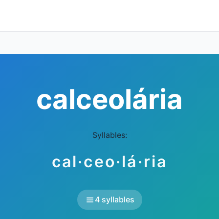
calceolária
Syllables:
cal·ceo·lá·ria
4 syllables