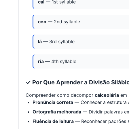
cal
— 1st syllable
ceo
— 2nd syllable
lá
— 3rd syllable
ria
— 4th syllable
✓ Por Que Aprender a Divisão Silábi
Compreender como decompor
calceolária
em s
Pronúncia correta
— Conhecer a estrutura s
Ortografia melhorada
— Dividir palavras em
Fluência de leitura
— Reconhecer padrões s