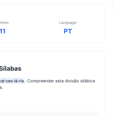
etters
Language
11
PT
Sílabas
cal·ceo·lá·ria
. Compreender esta divisão silábica
s.