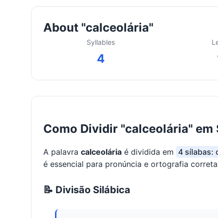
About "calceolária"
Syllables
L
4
Como Dividir "calceolária" em 
A palavra
calceolária
é dividida em
4 sílabas: 
é essencial para pronúncia e ortografia correta
📝 Divisão Silábica