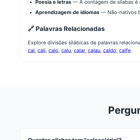
Poesia e letras
— A contagem de sílabas é e
Aprendizagem de idiomas
— Não-nativos be
🔗 Palavras Relacionadas
Explore divisões silábicas de palavras relacio
cal
,
cali
,
calo
,
calu
,
calar
,
calau
,
caldo
,
calfe
.
Pergun