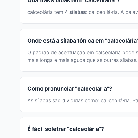
Quantas sílabas tem "calceolária"?
calceolária tem
4 sílabas
: cal·ceo·lá·ria. A p
Onde está a sílaba tônica em "calceolária
O padrão de acentuação em calceolária pode se
mais longa e mais aguda que as outras sílabas.
Como pronunciar "calceolária"?
As sílabas são divididas como: cal·ceo·lá·ria. 
É fácil soletrar "calceolária"?