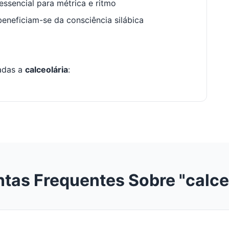
ssencial para métrica e ritmo
neficiam-se da consciência silábica
nadas a
calceolária
:
tas Frequentes Sobre "calce