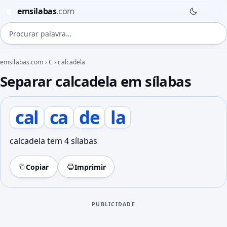
emsilabas
.com
◍
Procurar palavra
emsilabas.com
›
C
›
calcadela
Separar calcadela em sílabas
cal
ca
de
la
calcadela tem 4 sílabas
Copiar
Imprimir
PUBLICIDADE