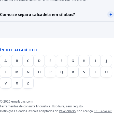
Como se separa calcadela em sílabas?
ÍNDICE ALFABÉTICO
A
B
C
D
E
F
G
H
I
J
L
M
N
O
P
Q
R
S
T
U
V
X
Z
© 2026 emsilabas.com
Ferramentas de consulta linguística. Uso livre, sem registo.
Definições e dados lexicais adaptados do
Wikcionário
, sob licença
CC BY-SA 4.0
.