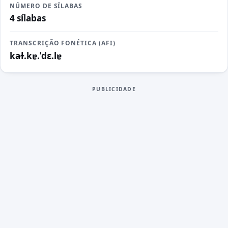
NÚMERO DE SÍLABAS
4 sílabas
TRANSCRIÇÃO FONÉTICA (AFI)
kaɫ.kɐ.ˈdɛ.lɐ
PUBLICIDADE