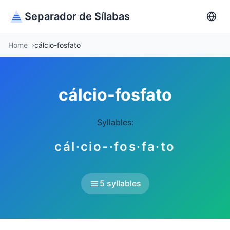
Separador de Sílabas
Home
cálcio-fosfato
cálcio-fosfato
Syllables:
cál·cio-·fos·fa·to
5 syllables