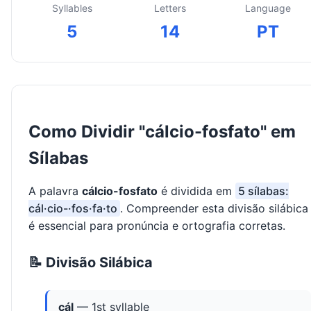
Syllables
Letters
Language
5
14
PT
Como Dividir "cálcio-fosfato" em
Sílabas
A palavra
cálcio-fosfato
é dividida em
5 sílabas:
cál·cio-·fos·fa·to
. Compreender esta divisão silábica
é essencial para pronúncia e ortografia corretas.
📝 Divisão Silábica
cál
— 1st syllable