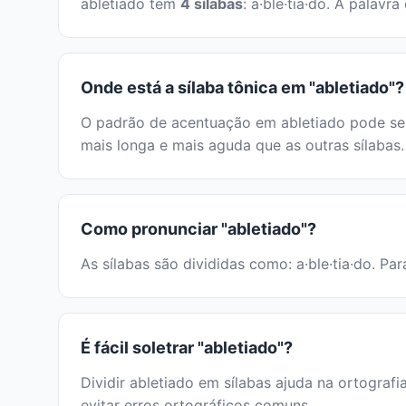
abletiado tem
4 sílabas
: a·ble·tia·do. A palav
Onde está a sílaba tônica em "abletiado"?
O padrão de acentuação em abletiado pode ser 
mais longa e mais aguda que as outras sílabas.
Como pronunciar "abletiado"?
As sílabas são divididas como: a·ble·tia·do. Pa
É fácil soletrar "abletiado"?
Dividir abletiado em sílabas ajuda na ortografi
evitar erros ortográficos comuns.