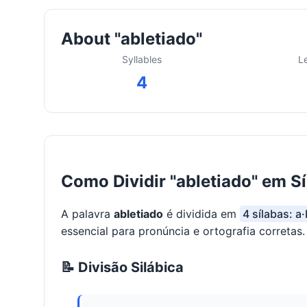
About "abletiado"
Syllables
L
4
Como Dividir "abletiado" em S
A palavra
abletiado
é dividida em
4 sílabas: a·
essencial para pronúncia e ortografia corretas.
📝 Divisão Silábica