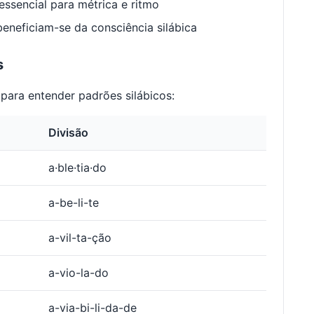
ssencial para métrica e ritmo
neficiam-se da consciência silábica
s
para entender padrões silábicos:
Divisão
a·ble·tia·do
a-be-li-te
a-vil-ta-ção
a-vio-la-do
a-via-bi-li-da-de