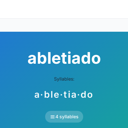
abletiado
Syllables:
a·ble·tia·do
4 syllables