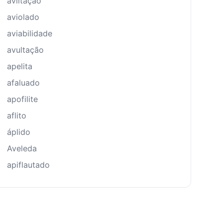
aviltação
aviolado
aviabilidade
avultação
apelita
afaluado
apofilite
aflito
áplido
Aveleda
apiflautado