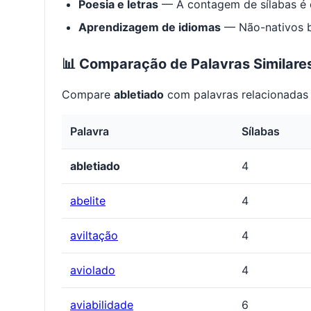
Poesia e letras
— A contagem de sílabas é e
Aprendizagem de idiomas
— Não-nativos be
📊 Comparação de Palavras Similare
Compare
abletiado
com palavras relacionadas 
Palavra
Sílabas
abletiado
4
abelite
4
aviltação
4
aviolado
4
aviabilidade
6