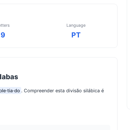
etters
Language
9
PT
ílabas
ble·tia·do
. Compreender esta divisão silábica é