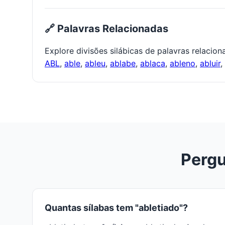
🔗 Palavras Relacionadas
Explore divisões silábicas de palavras relacio
ABL
,
able
,
ableu
,
ablabe
,
ablaca
,
ableno
,
abluir
,
Pergu
Quantas sílabas tem "abletiado"?