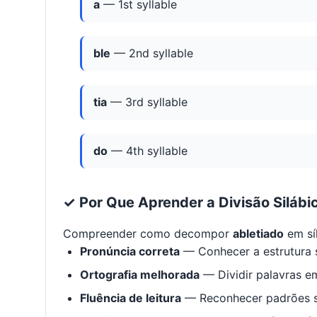
a
— 1st syllable
ble
— 2nd syllable
tia
— 3rd syllable
do
— 4th syllable
✓ Por Que Aprender a Divisão Silábi
Compreender como decompor
abletiado
em sí
Pronúncia correta
— Conhecer a estrutura s
Ortografia melhorada
— Dividir palavras em
Fluência de leitura
— Reconhecer padrões s