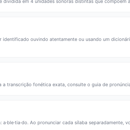
ra é dividida em 4 unidades sonoras distintas que compõem 
identificado ouvindo atentamente ou usando um dicionário.
ra a transcrição fonética exata, consulte o guia de pronúnci
a: a·ble·tia·do. Ao pronunciar cada sílaba separadamente, vo