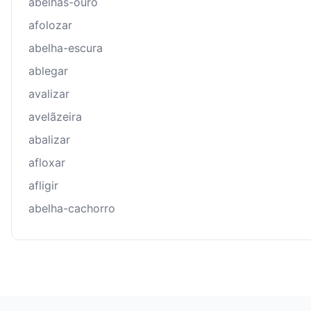
abelhas-ouro
afolozar
abelha-escura
ablegar
avalizar
avelãzeira
abalizar
afloxar
afligir
abelha-cachorro