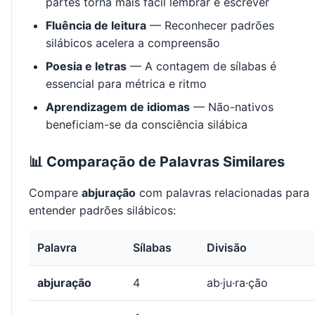
partes torna mais fácil lembrar e escrever
Fluência de leitura
— Reconhecer padrões
silábicos acelera a compreensão
Poesia e letras
— A contagem de sílabas é
essencial para métrica e ritmo
Aprendizagem de idiomas
— Não-nativos
beneficiam-se da consciência silábica
📊 Comparação de Palavras Similares
Compare
abjuração
com palavras relacionadas para
entender padrões silábicos:
Palavra
Sílabas
Divisão
abjuração
4
ab·ju·ra·ção