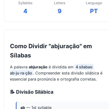
Syllables
Letters
Language
4
9
PT
Como Dividir "abjuração" em
Sílabas
A palavra
abjuração
é dividida em
4 sílabas:
ab·ju·ra·ção
. Compreender esta divisão silábica é
essencial para pronúncia e ortografia corretas.
📝 Divisão Silábica
ab
— 1st syllable