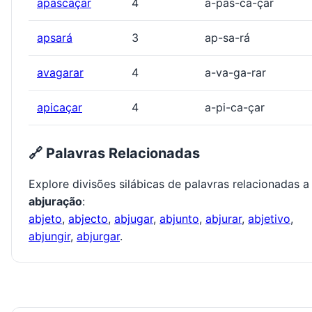
apascaçar
4
a-pas-ca-çar
apsará
3
ap-sa-rá
avagarar
4
a-va-ga-rar
apicaçar
4
a-pi-ca-çar
🔗 Palavras Relacionadas
Explore divisões silábicas de palavras relacionadas a
abjuração
:
abjeto
,
abjecto
,
abjugar
,
abjunto
,
abjurar
,
abjetivo
,
abjungir
,
abjurgar
.