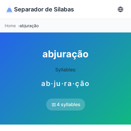
Separador de Sílabas
Home
abjuração
abjuração
Syllables:
ab·ju·ra·ção
4 syllables