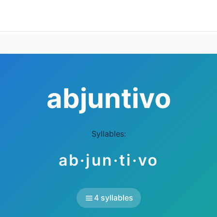
abjuntivo
Syllables:
ab·jun·ti·vo
4 syllables