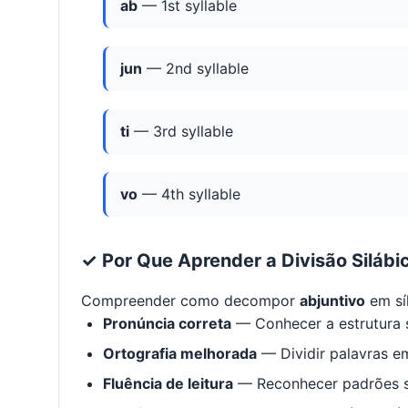
ab
— 1st syllable
jun
— 2nd syllable
ti
— 3rd syllable
vo
— 4th syllable
✓ Por Que Aprender a Divisão Silábi
Compreender como decompor
abjuntivo
em sí
Pronúncia correta
— Conhecer a estrutura s
Ortografia melhorada
— Dividir palavras em
Fluência de leitura
— Reconhecer padrões s