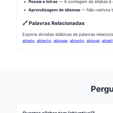
Poesia e letras
— A contagem de sílabas é e
Aprendizagem de idiomas
— Não-nativos be
🔗 Palavras Relacionadas
Explore divisões silábicas de palavras relacio
abjeto
,
abjecto
,
abjugar
,
abjunto
,
abjurar
,
abjet
Pergu