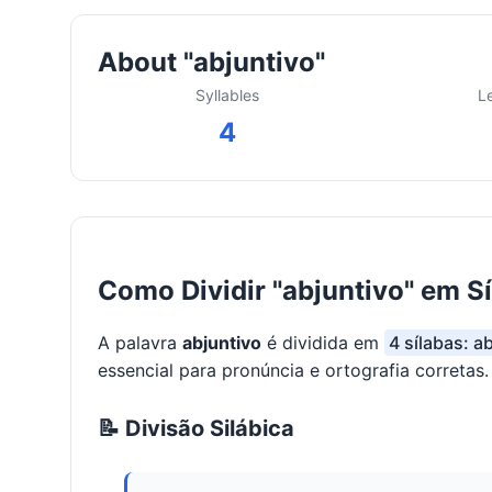
About "abjuntivo"
Syllables
L
4
Como Dividir "abjuntivo" em S
A palavra
abjuntivo
é dividida em
4 sílabas: ab
essencial para pronúncia e ortografia corretas.
📝 Divisão Silábica