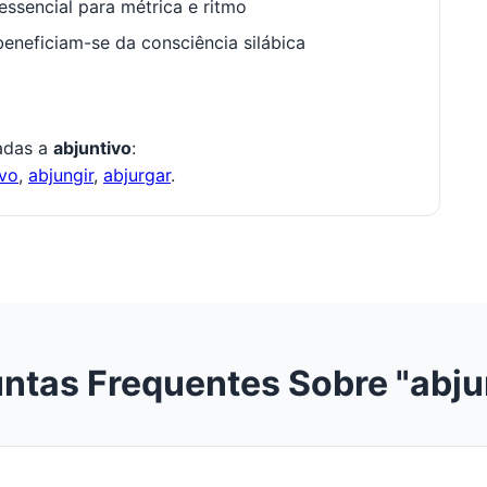
ssencial para métrica e ritmo
neficiam-se da consciência silábica
nadas a
abjuntivo
:
ivo
,
abjungir
,
abjurgar
.
ntas Frequentes Sobre "abju