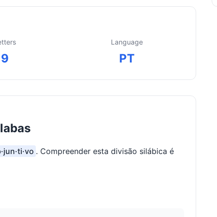
etters
Language
9
PT
ílabas
·jun·ti·vo
. Compreender esta divisão silábica é