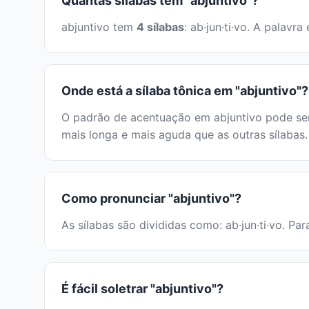
Quantas sílabas tem "abjuntivo"?
abjuntivo tem
4 sílabas
: ab·jun·ti·vo. A palav
Onde está a sílaba tônica em "abjuntivo"?
O padrão de acentuação em abjuntivo pode ser 
mais longa e mais aguda que as outras sílabas.
Como pronunciar "abjuntivo"?
As sílabas são divididas como: ab·jun·ti·vo. Pa
É fácil soletrar "abjuntivo"?