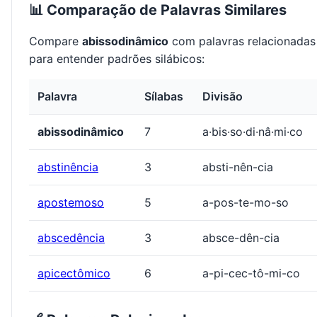
📊 Comparação de Palavras Similares
Compare
abissodinâmico
com palavras relacionadas
para entender padrões silábicos:
Palavra
Sílabas
Divisão
abissodinâmico
7
a·bis·so·di·nâ·mi·co
abstinência
3
absti-nên-cia
apostemoso
5
a-pos-te-mo-so
abscedência
3
absce-dên-cia
apicectômico
6
a-pi-cec-tô-mi-co