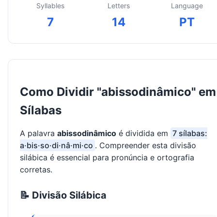
Syllables
Letters
Language
7
14
PT
Como Dividir "abissodinâmico" em
Sílabas
A palavra
abissodinâmico
é dividida em
7 sílabas:
a·bis·so·di·nâ·mi·co
. Compreender esta divisão
silábica é essencial para pronúncia e ortografia
corretas.
📝 Divisão Silábica