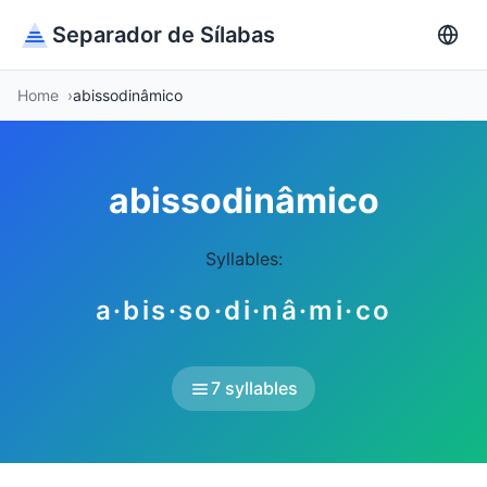
Separador de Sílabas
Home
abissodinâmico
abissodinâmico
Syllables:
a·bis·so·di·nâ·mi·co
7 syllables