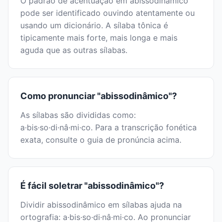
O padrão de acentuação em abissodinâmico
pode ser identificado ouvindo atentamente ou
usando um dicionário. A sílaba tônica é
tipicamente mais forte, mais longa e mais
aguda que as outras sílabas.
Como pronunciar "abissodinâmico"?
As sílabas são divididas como:
a·bis·so·di·nâ·mi·co. Para a transcrição fonética
exata, consulte o guia de pronúncia acima.
É fácil soletrar "abissodinâmico"?
Dividir abissodinâmico em sílabas ajuda na
ortografia: a·bis·so·di·nâ·mi·co. Ao pronunciar