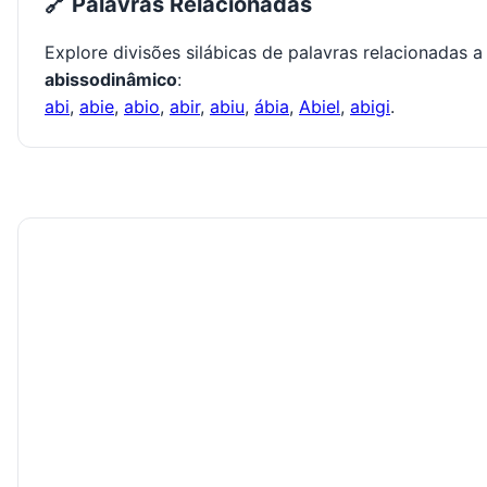
🔗 Palavras Relacionadas
Explore divisões silábicas de palavras relacionadas a
abissodinâmico
:
abi
,
abie
,
abio
,
abir
,
abiu
,
ábia
,
Abiel
,
abigi
.