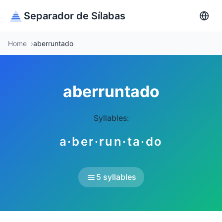
Separador de Sílabas
Home
aberruntado
aberruntado
Syllables:
a·ber·run·ta·do
5 syllables