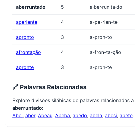
aberruntado
5
a·ber·run·ta·do
aperiente
4
a-pe-rien-te
apronto
3
a-pron-to
afrontação
4
a-fron-ta-ção
apronte
3
a-pron-te
🔗 Palavras Relacionadas
Explore divisões silábicas de palavras relacionadas a
aberruntado
:
Abel
,
aber
,
Abeau
,
Abeba
,
abedo
,
abela
,
abesi
,
abete
.