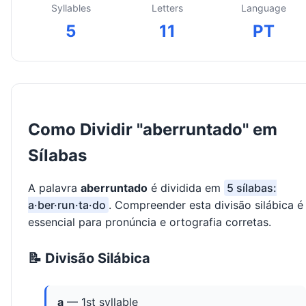
Syllables
Letters
Language
5
11
PT
Como Dividir "aberruntado" em
Sílabas
A palavra
aberruntado
é dividida em
5 sílabas:
a·ber·run·ta·do
. Compreender esta divisão silábica é
essencial para pronúncia e ortografia corretas.
📝 Divisão Silábica
a
— 1st syllable