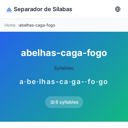
Separador de Sílabas
Home
abelhas-caga-fogo
abelhas-caga-fogo
Syllables:
a·be·lhas-ca·ga-·fo·go
6 syllables