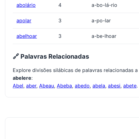
abolário
4
a-bo-lá-rio
apolar
3
a-po-lar
abelhoar
3
a-be-lhoar
🔗 Palavras Relacionadas
Explore divisões silábicas de palavras relacionadas a
abelere
:
Abel
,
aber
,
Abeau
,
Abeba
,
abedo
,
abela
,
abesi
,
abete
.