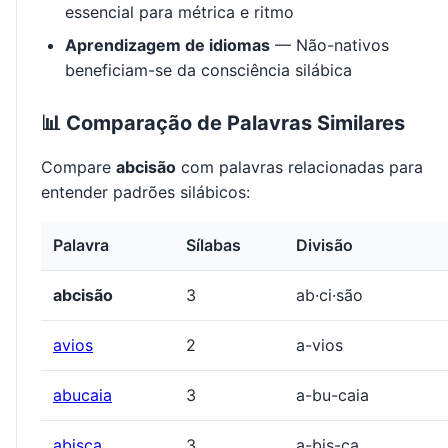
essencial para métrica e ritmo
Aprendizagem de idiomas
— Não-nativos
beneficiam-se da consciência silábica
📊 Comparação de Palavras Similares
Compare
abcisão
com palavras relacionadas para
entender padrões silábicos:
Palavra
Sílabas
Divisão
abcisão
3
ab·ci·são
avios
2
a-vios
abucaia
3
a-bu-caia
abisca
3
a-bis-ca