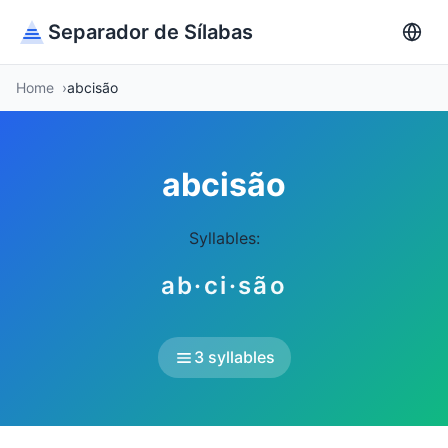
Separador de Sílabas
Home
abcisão
abcisão
Syllables:
ab·ci·são
3 syllables