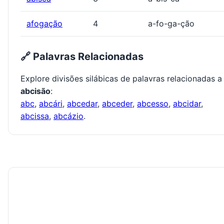
afogação
4
a-fo-ga-ção
🔗 Palavras Relacionadas
Explore divisões silábicas de palavras relacionadas a
abcisão
:
abc
,
abcári
,
abcedar
,
abceder
,
abcesso
,
abcidar
,
abcissa
,
abcázio
.