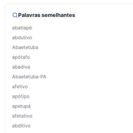
Palavras semelhantes
abatiapé
abdutivo
Abaetetuba
apótafo
abadiva
Abaetetuba-PA
afetivo
apótipo
apetupá
afetativo
abditivo