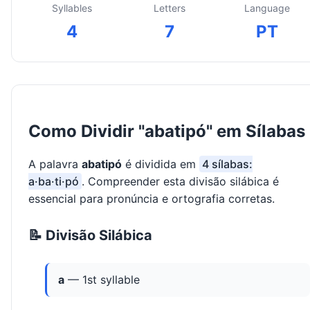
Syllables
Letters
Language
4
7
PT
Como Dividir "abatipó" em Sílabas
A palavra
abatipó
é dividida em
4 sílabas:
a·ba·ti·pó
. Compreender esta divisão silábica é
essencial para pronúncia e ortografia corretas.
📝 Divisão Silábica
a
— 1st syllable