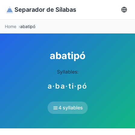
Separador de Sílabas
Home
abatipó
abatipó
Syllables:
a·ba·ti·pó
4 syllables