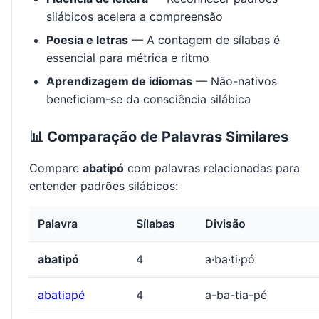
silábicos acelera a compreensão
Poesia e letras
— A contagem de sílabas é
essencial para métrica e ritmo
Aprendizagem de idiomas
— Não-nativos
beneficiam-se da consciência silábica
📊 Comparação de Palavras Similares
Compare
abatipó
com palavras relacionadas para
entender padrões silábicos:
Palavra
Sílabas
Divisão
abatipó
4
a·ba·ti·pó
abatiapé
4
a-ba-tia-pé